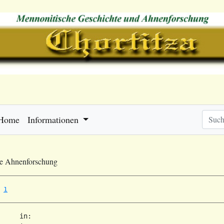
Home
Informationen
he Ahnenforschung
1
     in:   
