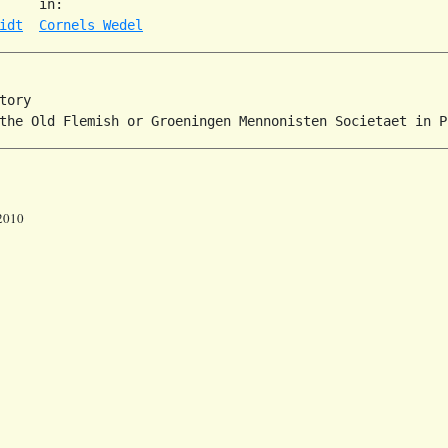
     in:   

idt
Cornels Wedel
tory

 2010