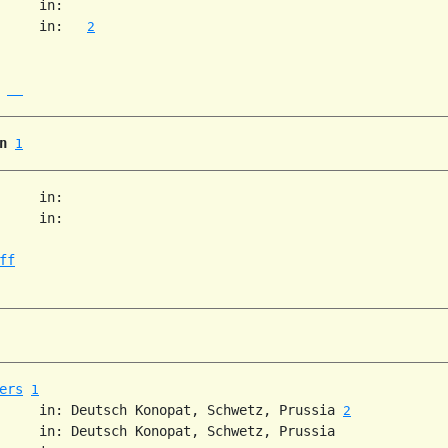
     in:   

     in:   
2
 
n
1
     in:   

     in:   

ff
ers
1
     in: Deutsch Konopat, Schwetz, Prussia 
2
     in: Deutsch Konopat, Schwetz, Prussia  
