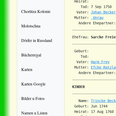
 Heirat:             
    Tod: 7 Sep 1750  
Chortitza Kolonie
  Vater: 
Johan Becker
 Mutter: 
 Unrau
   Andere Ehepartner:
Molotschna
Ehefrau: 
Sarcke Freie
Dörfer in Russland
 Geburt:             
Bücherregal
    Tod:             
  Vater: 
Harm Frey
 Mutter: 
Efcke Ratzla
Karten
Karten Google
KINDER
Bilder u Fotos
   Name: 
Trincke Beck
 Geburt: Jun 1744    
 Heirat: 17 Aug 1760 
Namen u Listen