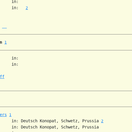
     in:   

     in:   
2
 
n
1
     in:   

     in:   

ff
ers
1
     in: Deutsch Konopat, Schwetz, Prussia 
2
     in: Deutsch Konopat, Schwetz, Prussia  
