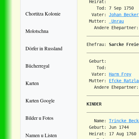
 Heirat:             
    Tod: 7 Sep 1750  
Chortitza Kolonie
  Vater: 
Johan Becker
 Mutter: 
 Unrau
   Andere Ehepartner:
Molotschna
Ehefrau: 
Sarcke Freie
Dörfer in Russland
 Geburt:             
Bücherregal
    Tod:             
  Vater: 
Harm Frey
 Mutter: 
Efcke Ratzla
Karten
Karten Google
KINDER
Bilder u Fotos
   Name: 
Trincke Beck
 Geburt: Jun 1744    
 Heirat: 17 Aug 1760 
Namen u Listen