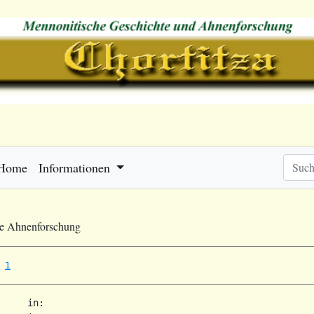
Home
Informationen
he Ahnenforschung
1
     in:   
