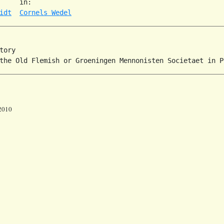
     in:   

idt
Cornels Wedel
tory

 2010