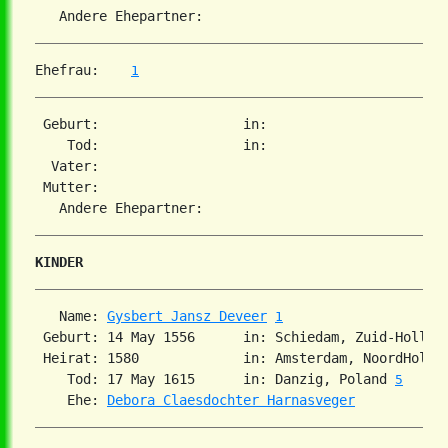
Ehefrau: 
1
 Geburt:                  in:   

    Tod:                  in:   

  Vater: 

 Mutter: 

KINDER
   Name: 
Gysbert Jansz Deveer
1
 Geburt: 14 May 1556      in: Schiedam, Zuid-Hollan
 Heirat: 1580             in: Amsterdam, NoordHolla
    Tod: 17 May 1615      in: Danzig, Poland 
5
    Ehe: 
Debora Claesdochter Harnasveger