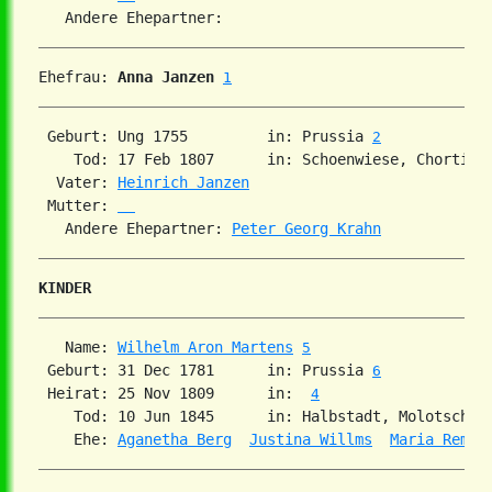
Ehefrau: 
Anna Janzen
1
 Geburt: Ung 1755         in: Prussia 
2
    Tod: 17 Feb 1807      in: Schoenwiese, Chortitz
  Vater: 
Heinrich Janzen
 Mutter: 
   Andere Ehepartner: 
Peter Georg Krahn
KINDER
   Name: 
Wilhelm Aron Martens
5
 Geburt: 31 Dec 1781      in: Prussia 
6
 Heirat: 25 Nov 1809      in:  
4
    Tod: 10 Jun 1845      in: Halbstadt, Molotschna
    Ehe: 
Aganetha Berg
Justina Willms
Maria Rempe