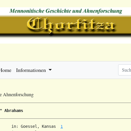
Home
Informationen
he Ahnenforschung
" Abrahams
     in: Goessel, Kansas  
1