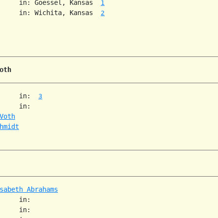
     in: Goessel, Kansas  
1
     in: Wichita, Kansas  
2
oth
     in:  
3
     in:   

Voth
hmidt
sabeth Abrahams
     in:   

     in:   
