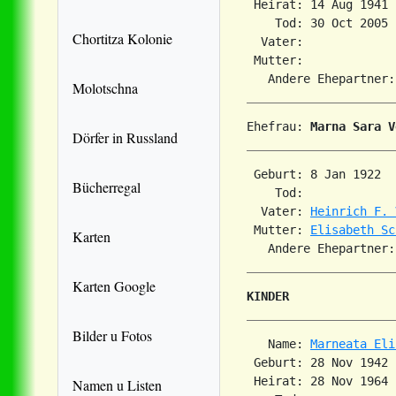
 Heirat: 14 Aug 1941 
    Tod: 30 Oct 2005 
Chortitza Kolonie
  Vater: 

 Mutter: 

Molotschna
Ehefrau: 
Marna Sara V
Dörfer in Russland
 Geburt: 8 Jan 1922  
Bücherregal
    Tod:             
  Vater: 
Heinrich F. 
 Mutter: 
Elisabeth Sc
Karten
Karten Google
KINDER
Bilder u Fotos
   Name: 
Marneata Eli
 Geburt: 28 Nov 1942 
 Heirat: 28 Nov 1964 
Namen u Listen