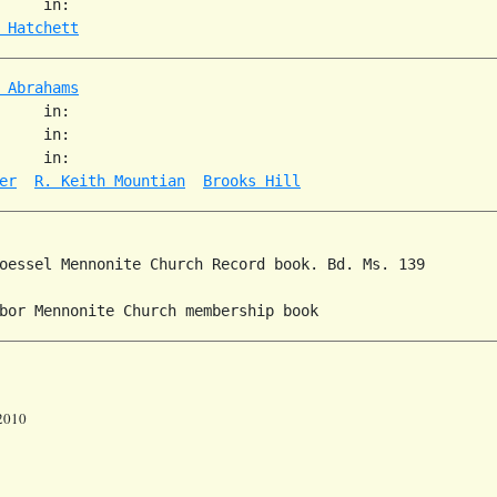
     in:   

 Hatchett
 Abrahams
     in:   

     in:   

     in:   

er
R. Keith Mountian
Brooks Hill
oessel Mennonite Church Record book. Bd. Ms. 139

 2010