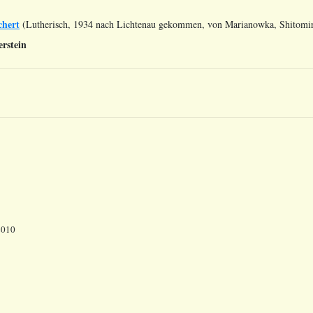
chert
(Lutherisch, 1934 nach Lichtenau gekommen, von Marianowka, Shitomi
rstein
2010