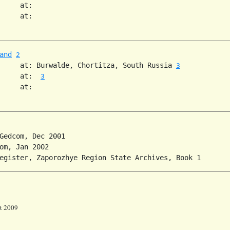
     at:   

     at:   

and
2
     at: Burwalde, Chortitza, South Russia 
3
     at:  
3
     at:   

Gedcom, Dec 2001

om, Jan 2002

st 2009