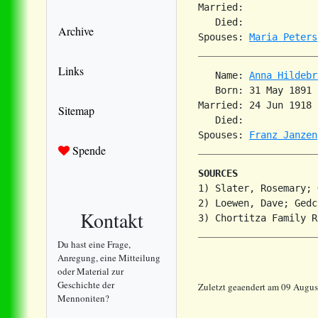
Married:             
   Died:             
Archive
Spouses: 
Maria Peters
Links
   Name: 
Anna Hildebr
   Born: 31 May 1891 
Married: 24 Jun 1918 
Sitemap
   Died:             
Spouses: 
Franz Janzen
Spende
SOURCES
1) Slater, Rosemary; 
2) Loewen, Dave; Gedc
Kontakt
Du hast eine Frage,
Anregung, eine Mitteilung
oder Material zur
Geschichte der
Zuletzt geaendert am 09 Augu
Mennoniten?