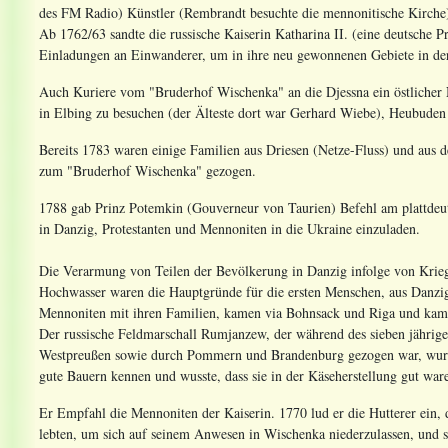
des FM Radio) Künstler (Rembrandt besuchte die mennonitische Kirche)
Ab 1762/63 sandte die russische Kaiserin Katharina II. (eine deutsche 
Einladungen an Einwanderer, um in ihre neu gewonnenen Gebiete in der
Auch Kuriere vom "Bruderhof Wischenka" an die Djessna ein östlicher
in Elbing zu besuchen (der Älteste dort war Gerhard Wiebe), Heubude
Bereits 1783 waren einige Familien aus Driesen (Netze-Fluss) und aus 
zum "Bruderhof Wischenka" gezogen.
1788 gab Prinz Potemkin (Gouverneur von Taurien) Befehl am plattdeu
in Danzig, Protestanten und Mennoniten in die Ukraine einzuladen.
Die Verarmung von Teilen der Bevölkerung in Danzig infolge von Krie
Hochwasser waren die Hauptgründe für die ersten Menschen, aus Danzig 
Mennoniten mit ihren Familien, kamen via Bohnsack und Riga und kam
Der russische Feldmarschall Rumjanzew, der während des sieben jährige
Westpreußen sowie durch Pommern und Brandenburg gezogen war, wurde
gute Bauern kennen und wusste, dass sie in der Käseherstellung gut war
Er Empfahl die Mennoniten der Kaiserin. 1770 lud er die Hutterer ein, 
lebten, um sich auf seinem Anwesen in Wischenka niederzulassen, und si