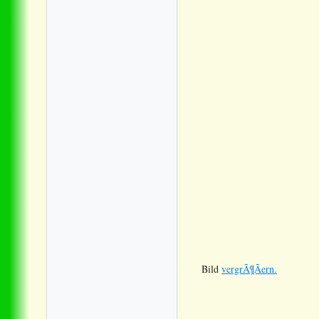
Bild
vergrÃ¶Ãern.