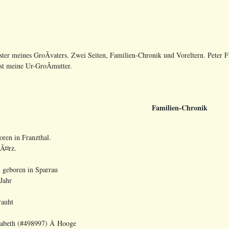
ter meines GroÃvaters. Zwei Seiten, Familien-Chronik und Voreltern. Peter F
st meine Ur-GroÃmutter.
Familien-Chronik
ren in Franzthal.
MÃ¤rz.
) geboren in Sparrau
Jahr
rauht
sabeth (#498997) Â Hooge