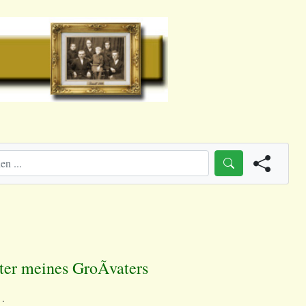
ter meines GroÃvaters
 .