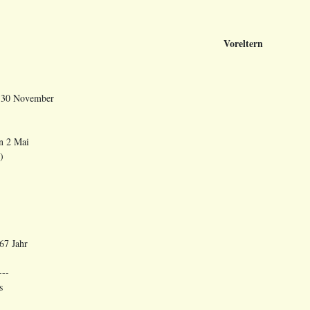
Voreltern
n 30 November
n 2 Mai
)
67 Jahr
---
s