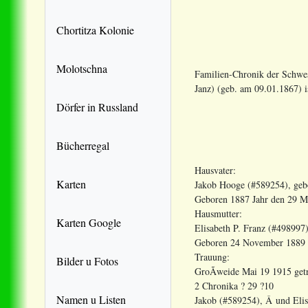
Chortitza Kolonie
Molotschna
Familien-Chronik der Schwes
Janz) (geb. am 09.01.1867) i
Dörfer in Russland
Bücherregal
Hausvater:
Karten
Jakob Hooge (#589254), gebo
Geboren 1887 Jahr den 29 
Hausmutter:
Karten Google
Elisabeth P. Franz (#498997
Geboren 24 November 1889 
Trauung:
Bilder u Fotos
GroÃweide Mai 19 1915 get
2 Chronika ? 29 ?10
Namen u Listen
Jakob (#589254), Â und Eli