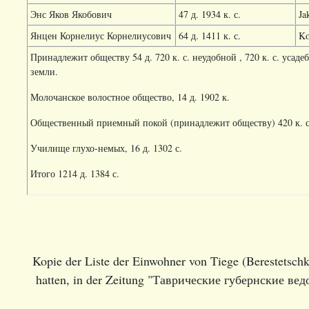
Энс Яков Якобович
47 д. 1934 к. с.
Ja
Янцен Корнелиус Корнелиусович
64 д. 1411 к. с.
Ko
Принадлежит обществу 54 д. 720 к. с. неудобной , 720 к. с. усад
земли.
Молочанское волостное общество, 14 д. 1902 к.
Общественный приемный покой (принадлежит обществу) 420 к. с
Училище глухо-немых, 16 д. 1302 с.
Итого 1214 д. 1384 с.
Kopie der Liste der Einwohner von Tiege (Berestetschk
hatten, in der Zeitung "Таврические губернские ве