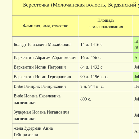
Берестечка (Молочанская волость, Бердянский уе
Площадь
Фамилия, имя, отчество
землепользования
El
Больдт Елизавета Михайловна
14 д. 1416 с.
(#
Варкентин Абрагам Абрагамович
16 д. 456 с.
Ab
Варкентин Иоган Петрович
64 д. 1432 с.
Jo
Варкентин Иоган Гергардович
90 д. 1196 к. с.
Jo
Вибе Гейнрих Гейнрихович
7 д. 944 к. с.
He
Вибе Иогана Яковлевича
600 с.
Jo
наследники
Зудерман Иогана Иогановича
Jo
наследники
жена Зудерман Анна
An
Гейнриховна