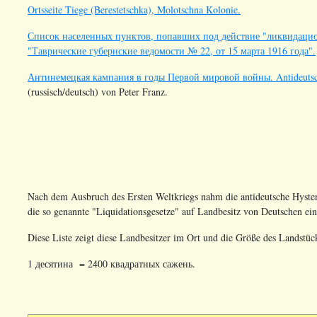
Ortsseite Tiege (Berestetschka), Molotschna Kolonie.
Список населенных пунктов, попавших под действие "ликвидацио
"Таврические губернские ведомости № 22, от 15 марта 1916 года".
Антинемецкая кампания в годы Первой мировой войны. Antideutsch
(russisch/deutsch) von Peter Franz.
Nach dem Ausbruch des Ersten Weltkriegs nahm die antideutsche Hyster
die so genannte "Liquidationsgesetze" auf Landbesitz von Deutschen e
Diese Liste zeigt diese Landbesitzer im Ort und die Größe des Landstück
1 десятина = 2400 квадратных сажень.