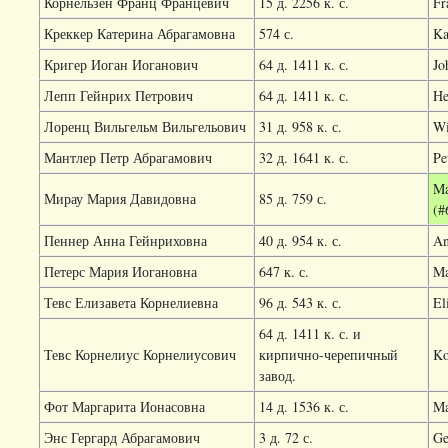
Корнельзен Франц Францевич
15 д. 2256 к. с.
Fr
Креккер Катерина Абрагамовна
574 с.
Ka
Кригер Иоган Иоганович
64 д. 1411 к. с.
Jo
Лепп Гейнрих Петрович
64 д. 1411 к. с.
He
Лоренц Вильгельм Вильгельович
31 д. 958 к. с.
Wi
Мантлер Петр Абрагамович
32 д. 1641 к. с.
Pe
Ma
Мирау Мария Давидовна
85 д. 759 с.
(#
Пеннер Анна Гейнриховна
40 д. 954 к. с.
An
Петерс Мария Иогановна
647 к. с.
Ma
Тевс Елизавета Корнелиевна
96 д. 543 к. с.
El
64 д. 1411 к. с. и
Тевс Корнелиус Корнелиусович
кирпично-черепичный
Ko
завод.
Фот Маргарита Ионасовна
14 д. 1536 к. с.
Ma
Энс Гергард Абрагамович
3 д. 72 с.
Ge