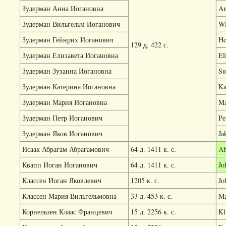
Зудерман Анна Иогановна
An
Зудерман Вильгельм Иоганович
Wi
Зудерман Гейнрих Иоганович
He
129 д. 422 с.
Зудерман Елизавета Иогановна
El
Зудерман Зузанна Иогановна
Su
Зудерман Катерина Иогановна
Ka
Зудерман Мария Иогановна
Ma
Зудерман Петр Иоганович
Pe
Зудерман Яков Иоганович
Ja
Исаак Абрагам Абрагамович
64 д. 1411 к. с.
Ab
Квапп Иоган Иоганович
64 д. 1411 к. с.
Jo
Классен Иоган Яковлевич
1205 к. с.
Jo
Классен Мария Вильгельмовна
33 д. 453 к. с.
Ma
Корнельзен Клаас Францевич
15 д. 2256 к. с.
Kl