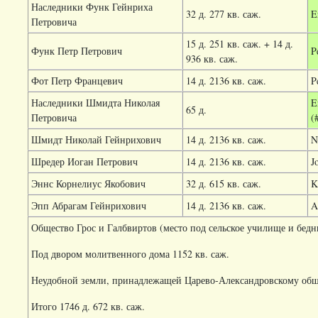
Наследники Функ Гейнриха
32 д. 277 кв. саж.
E
Петровича
15 д. 251 кв. саж. + 14 д.
Функ Петр Петрович
P
936 кв. саж.
Фот Петр Францевич
14 д. 2136 кв. саж.
P
Наследники Шмидта Николая
E
65 д.
Петровича
(
Шмидт Николай Гейнрихович
14 д. 2136 кв. саж.
N
Шредер Иоган Петрович
14 д. 2136 кв. саж.
J
Эннс Корнелиус Якобович
32 д. 615 кв. саж.
K
Эпп Абрагам Гейнрихович
14 д. 2136 кв. саж.
A
Общество Грос и Галбвиртов (место под сельское училище и бедны
Под двором молитвенного дома 1152 кв. саж.
Неудобной земли, принадлежащей Царево-Александровскому общес
Итого 1746 д. 672 кв. саж.