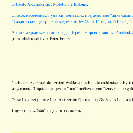
Ortsseite Alexanderthal, Molotschna Kolonie
.
Список населенных пунктов, попавших под действие "ликвидацио
"Таврические губернские ведомости № 22, от 15 марта 1916 года".
Антинемецкая кампания в годы Первой мировой войны. Antideutsch
(russisch/deutsch) von Peter Franz.
Nach dem Ausbruch des Ersten Weltkriegs nahm die antideutsche Hyster
so genannte "Liquidationsgesetze" auf Landbesitz von Deutschen eing
Diese Liste zeigt diese Landbesitzer im Ort und die Größe des Landstück
1 десятина = 2400 квадратных сажень.