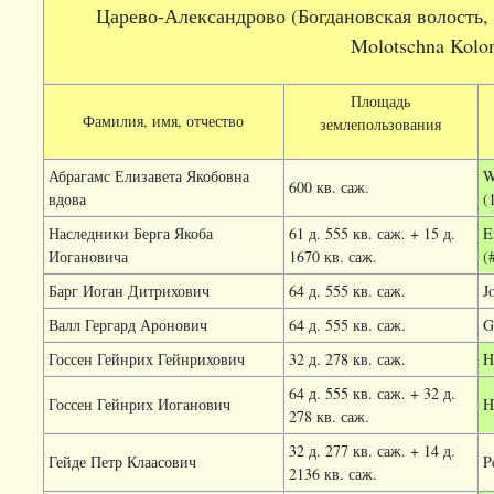
Царево-Александрово (Богдановская волость, Б
Molotschna Kolo
Площадь
Фамилия, имя, отчество
землепользования
Абрагамс Елизавета Якобовна
W
600 кв. саж.
вдова
(
Наследники Берга Якоба
61 д. 555 кв. саж. + 15 д.
E
Иогановича
1670 кв. саж.
(
Барг Иоган Дитрихович
64 д. 555 кв. саж.
J
Валл Гергард Аронович
64 д. 555 кв. саж.
G
Госсен Гейнрих Гейнрихович
32 д. 278 кв. саж.
H
64 д. 555 кв. саж. + 32 д.
Госсен Гейнрих Иоганович
H
278 кв. саж.
32 д. 277 кв. саж. + 14 д.
Гейде Петр Клаасович
P
2136 кв. саж.