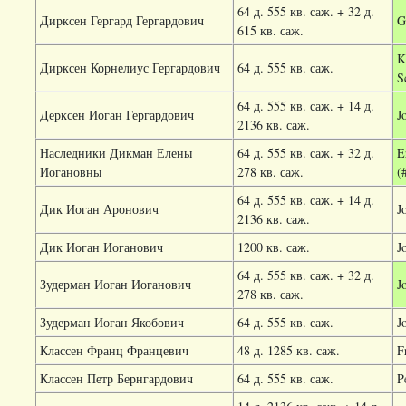
64 д. 555 кв. саж. + 32 д.
Дирксен Гергард Гергардович
G
615 кв. саж.
K
Дирксен Корнелиус Гергардович
64 д. 555 кв. саж.
S
64 д. 555 кв. саж. + 14 д.
Дерксен Иоган Гергардович
J
2136 кв. саж.
Наследники Дикман Елены
64 д. 555 кв. саж. + 32 д.
E
Иогановны
278 кв. саж.
(
64 д. 555 кв. саж. + 14 д.
Дик Иоган Аронович
J
2136 кв. саж.
Дик Иоган Иоганович
1200 кв. саж.
J
64 д. 555 кв. саж. + 32 д.
Зудерман Иоган Иоганович
J
278 кв. саж.
Зудерман Иоган Якобович
64 д. 555 кв. саж.
J
Классен Франц Францевич
48 д. 1285 кв. саж.
F
Классен Петр Бернгардович
64 д. 555 кв. саж.
P