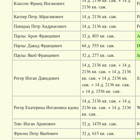
14 д. 2136 кв. саж. + 14 д.
Классен Франц Иоганович
F
2136 кв. саж.
Каспер Петр Абрагамович
14 д. 2136 кв. саж.
P
Панкрац Петр Андреасович
14 д. 2136 кв. саж.
P
Паульс Арон Францевич
32 д. 803 кв. саж.
A
Паульс Давид Францевич
64 д. 555 кв. саж.
D
Паульс Якоб Францевич
32 д. 277 кв. саж.
J
14 д. 2136 кв. саж. + 14 д.
2136 кв. саж. + 14 д. 2136
Регер Иоган Давидович
кв. саж. + 14 д. 2136 кв.
J
саж. + 14 д. 2136 кв. саж.
+ 14 д. 1536 кв. саж.
14 д. 2136 кв. саж. + 14 д.
Регер Екатерина Иогановна вдова
2136 кв. саж. + 14 д. 2136
W
кв. саж.
Тевс Иоган Аронович
32 д. 1470 кв. саж.
J
Фризен Петр Якобович
32 д. 615 кв. саж.
P