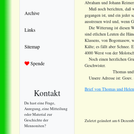
Abraham und Johann Reimer w
Muß noch berichten, daß wir 
Archive
gegangen ist, und ein jeder 
ausstreuen wird und, wenn G
Die Witterung ist diesen Win
Links
sind etlichen Leuten die Hän
Klassens, von Bogomasow, wa
Sitemap
Kälte; es fällt aber Schnee.
4000 Werst von der Molotsch
Noch einen herzlichen Gruß 
Spende
Geschwister.
Thomas und Hele
Unsere Adresse ist: Gouv. 
Brief von Thomas und Helen
Kontakt
Du hast eine Frage,
Anregung, eine Mitteilung
oder Material zur
Geschichte der
Zuletzt geändert
am
6 Dezemb
Mennoniten?