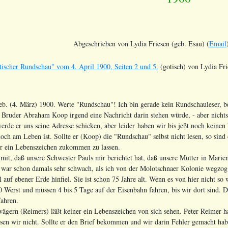
Abgeschrieben von Lydia Friesen (geb. Esau) (
Email
ischer Rundschau" vom 4. April 1900, Seiten 2 und 5.
(gotisch) von Lydia Fri
. (4. März) 1900. Werte "Rundschau"! Ich bin gerade kein Rundschauleser, 
Bruder Abraham Koop irgend eine Nachricht darin stehen würde, - aber nichts 
rde er uns seine Adresse schicken, aber leider haben wir bis jeßt noch keinen 
och am Leben ist. Sollte er (Koop) die "Rundschau" selbst nicht lesen, so sind
der ein Lebenszeichen zukommen zu lassen.
mit, daß unsere Schwester Pauls mir berichtet hat, daß unsere Mutter in Marie
war schon damals sehr schwach, als ich von der Molotschnaer Kolonie wegzog h
uf ebener Erde hinfiel. Sie ist schon 75 Jahre alt. Wenn es von hier nicht so w
0 Werst und müssen 4 bis 5 Tage auf der Eisenbahn fahren, bis wir dort sind. 
fahren.
rn (Reimers) läßt keiner ein Lebenszeichen von sich sehen. Peter Reimer hat
sen wir nicht. Sollte er den Brief bekommen und wir darin Fehler gemacht hab