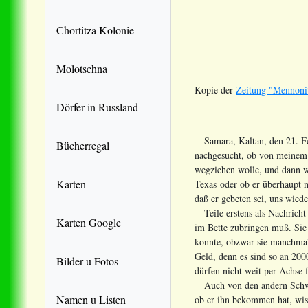
Chortitza Kolonie
Molotschna
Kopie der
Zeitung "Mennonit
Dörfer in Russland
Samara, Kaltan, den 21. Feb
Bücherregal
nachgesucht, ob von meinem 
wegziehen wolle, und dann we
Karten
Texas oder ob er überhaupt n
daß er gebeten sei, uns wie
Teile erstens als Nachricht 
Karten Google
im Bette zubringen muß. Sie 
konnte, obzwar sie manchmal a
Geld, denn es sind so an 200
Bilder u Fotos
dürfen nicht weit per Achse 
Auch von den andern Schwäge
Namen u Listen
ob er ihn bekommen hat, wis