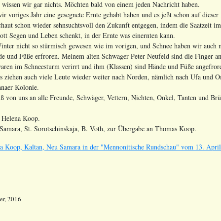
issen wir gar nichts. Möchten bald von einem jeden Nachricht haben.
voriges Jahr eine gesegnete Ernte gehabt haben und es jeßt schon auf dieser An
schaut schon wieder sehnsuchtsvoll den Zukunft entgegen, indem die Saatzeit 
ott Segen und Leben schenkt, in der Ernte was einernten kann.
ter nicht so stürmisch gewesen wie im vorigen, und Schnee haben wir auch nich
de und Füße erfroren. Meinem alten Schwager Peter Neufeld sind die Finger an
ren im Schneesturm verirrt und ihm (Klassen) sind Hände und Füße angefroren
 Es ziehen auch viele Leute wieder weiter nach Norden, nämlich nach Ufa und 
naer Kolonie.
von uns an alle Freunde, Schwäger, Vettern, Nichten, Onkel, Tanten und Brü
na Koop.
Samara, St. Sorotschinskaja, B. Voth, zur Übergabe an Thomas Koop.
a Koop, Kaltan, Neu Samara in der "Mennonitische Rundschau" vom 13. April
er, 2016