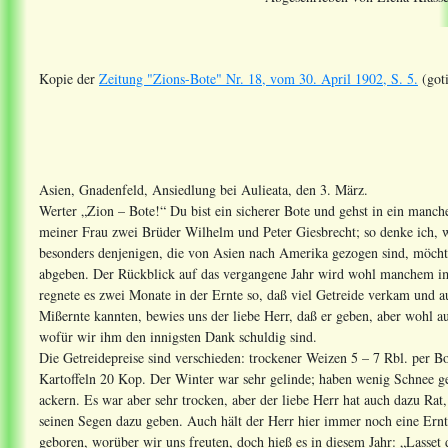
Kopie der
Zeitung "Zions-Bote" Nr. 18, vom 30. April 1902, S. 5.
(goti
Asien, Gnadenfeld, Ansiedlung bei Aulieata, den 3. März.
Werter „Zion – Bote!“ Du bist ein sicherer Bote und gehst in ein man
meiner Frau zwei Brüder Wilhelm und Peter Giesbrecht; so denke ich, w
besonders denjenigen, die von Asien nach Amerika gezogen sind, möchte
abgeben. Der Rückblick auf das vergangene Jahr wird wohl manchem im 
regnete es zwei Monate in der Ernte so, daß viel Getreide verkam und a
Mißernte kannten, bewies uns der liebe Herr, daß er geben, aber wohl 
wofür wir ihm den innigsten Dank schuldig sind.
Die Getreidepreise sind verschieden: trockener Weizen 5 – 7 Rbl. per B
Kartoffeln 20 Kop. Der Winter war sehr gelinde; haben wenig Schnee geh
ackern. Es war aber sehr trocken, aber der liebe Herr hat auch dazu Rat
seinen Segen dazu geben. Auch hält der Herr hier immer noch eine Ern
geboren, worüber wir uns freuten, doch hieß es in diesem Jahr: „Lasse