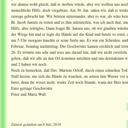
wir ahnten wohl gleich, daß er sterben würde, aber wir wollten uns noch
menschliche Hilfe, doch vergebens. Am 30. Jan. sahen wir, daß er wede
zuwege gebracht hat. Wir beteten miteinander, aber es war, als wäre ke
Br. Jacob Janzen zu reiten und es ihm mitzuteilen, was ich auch that,
Hilfe, aber erfolglos. Dann fragte Br. Janzen uns, ob wir glauben würd
der Wiege hin und er legte die Hände auf das Kind und betete so ernst, 
um 5 Uhr morgens hauchte er seine Seele aus. Es war ein Scheiden, und
Februar, Sonntag nachmittag. Die Geschwister kamen reichlich und tröste
26. Er tröstete uns sehr und wies uns darauf hin, daß wir nicht zweifel
geben, daß wir alle an den Ort kommen möchten und uns dermaleinst wie
und 2 haben wir noch.
Noch zu bemerken, daß Dav. Martens Orloff, durch einen schnellen Tod
Stall herein, um sich die Hände zu waschen; sie setzen ihm Wasser vor 
betet, denn ihr wisset nicht: weder Zeit noch Stunde, wann der Herr ko
Eure geringe Geschwister
Peter und Maria Wall.
Zuletzt geändert
am
8 Juli, 2018