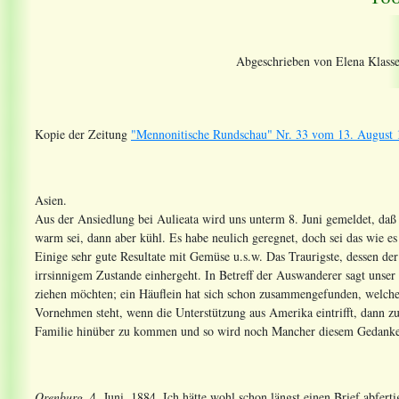
Abgeschrieben von Elena Klasse
Kopie der Zeitung
"Mennonitische Rundschau" Nr. 33 vom 13. August 1
Asien.
Aus der Ansiedlung bei Aulieata wird uns unterm 8. Juni gemeldet, daß 
warm sei, dann aber kühl. Es habe neulich geregnet, doch sei das wie es
Einige sehr gute Resultate mit Gemüse u.s.w. Das Traurigste, dessen de
irrsinnigem Zustande einhergeht. In Betreff der Auswanderer sagt uns
ziehen möchten; ein Häuflein hat sich schon zusammengefunden, welches 
Vornehmen steht, wenn die Unterstützung aus Amerika eintrifft, dann zu
Familie hinüber zu kommen und so wird noch Mancher diesem Gedank
Orenburg
, 4. Juni, 1884. Ich hätte wohl schon längst einen Brief abfer