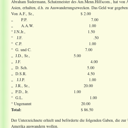
Abraham Sudermann, Schatzmeister des Am.Menn.Hilfscom., hat von Ab
Asien, erhalten, d.h. zu Auswanderungszwecken. Das Geld war gegeben
Von A.F., Sr., $ 2.00
„ P.P. 7.00
„ A.A.W. 1.00
“ J.N.Jr., 1.50
“ J.F. .50
“ C.P. 1.00
“ G. und C. 7.00
„ J.D., Sr., 5.00
„ J.F. 4.00
„ D. Sch. 5.00
„ D.S.R. 4.50
„ J.J.P. 1.00
„ J.R., Sr., 20
„ P.D., Jr. 1.00
“ G.L. 1.00
“ Ungenannt 20.00
Total:
$ 86.50
Der Unterzeichnete erhielt und beförderte die folgenden Gaben, die zur
Amerika auswandern wollen.