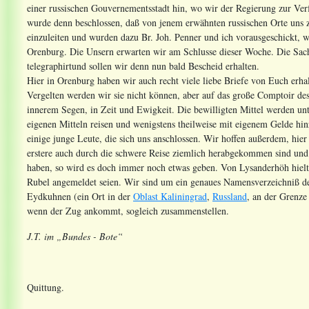
einer russischen Gouvernementsstadt hin, wo wir der Regierung zur Ver
wurde denn beschlossen, daß von jenem erwähnten russischen Orte uns z
einzuleiten und wurden dazu Br. Joh. Penner und ich vorausgeschickt, w
Orenburg. Die Unsern erwarten wir am Schlusse dieser Woche. Die Sache
telegraphirtund sollen wir denn nun bald Bescheid erhalten.
Hier in Orenburg haben wir auch recht viele liebe Briefe von Euch erha
Vergelten werden wir sie nicht können, aber auf das große Comptoir de
innerem Segen, in Zeit und Ewigkeit. Die bewilligten Mittel werden un
eigenen Mitteln reisen und wenigstens theilweise mit eigenem Gelde
einige junge Leute, die sich uns anschlossen. Wir hoffen außerdem, hi
erstere auch durch die schwere Reise ziemlich herabgekommen sind und 
haben, so wird es doch immer noch etwas geben. Von Lysanderhöh hiel
Rubel angemeldet seien. Wir sind um ein genaues Namensverzeichniß dere
Eydkuhnen (ein Ort in der
Oblast Kaliningrad
,
Russland
, an der Grenze
wenn der Zug ankommt, sogleich zusammenstellen.
J.T. im „Bundes - Bote“
Quittung.