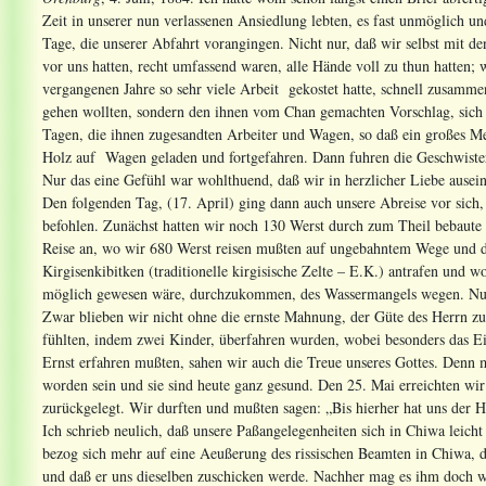
Zeit in unserer nun verlassenen Ansiedlung lebten, es fast unmöglich un
Tage, die unserer Abfahrt vorangingen. Nicht nur, daß wir selbst mit d
vor uns hatten, recht umfassend waren, alle Hände voll zu thun hatten; 
vergangenen Jahre so sehr viele Arbeit gekostet hatte, schnell zusamme
gehen wollten, sondern den ihnen vom Chan gemachten Vorschlag, sic
Tagen, die ihnen zugesandten Arbeiter und Wagen, so daß ein großes M
Holz auf Wagen geladen und fortgefahren. Dann fuhren die Geschwister 
Nur das eine Gefühl war wohlthuend, daß wir in herzlicher Liebe ausein
Den folgenden Tag, (17. April) ging dann auch unsere Abreise vor sic
befohlen. Zunächst hatten wir noch 130 Werst durch zum Theil bebaute 
Reise an, wo wir 680 Werst reisen mußten auf ungebahntem Wege und 
Kirgisenkibitken (traditionelle kirgisische Zelte – E.K.) antrafen und wo
möglich gewesen wäre, durchzukommen, des Wassermangels wegen. Nun,
Zwar blieben wir nicht ohne die ernste Mahnung, der Güte des Herrn zu
fühlten, indem zwei Kinder, überfahren wurden, wobei besonders das Ei
Ernst erfahren mußten, sahen wir auch die Treue unseres Gottes. Denn 
worden sein und sie sind heute ganz gesund. Den 25. Mai erreichten wir
zurückgelegt. Wir durften und mußten sagen: „Bis hierher hat uns der H
Ich schrieb neulich, daß unsere Paßangelegenheiten sich in Chiwa leicht 
bezog sich mehr auf eine Aeußerung des rissischen Beamten in Chiwa, de
und daß er uns dieselben zuschicken werde. Nachher mag es ihm doch 