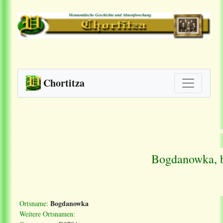
Chortitza
Bogdanowka, b
Bogdanowka
Ortsname:
Weitere Ortsnamen: