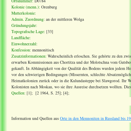
Ortsnummer:
D0784
Kolonie (menn.):
Orenburg
Mutterkolonie:
Admin. Zuordnung:
an der mittleren Wolga
Gründungsjahr:
Topografische Lage:
[33]
Landfläche:
Einwohnerzahl:
Konfession:
mennonitisch
Zusatzinformationen:
Wahrscheinlich erloschen. Sie gehörte zu den zw
erwarben Kommissionen aus Chortitza und der Molotschna vom Gutsbesi
gekauft. In Abhängigkeit von der Qualität des Bodens wurden jedem Hof 
vor den schwierigen Bedingungen (Missernten, schlechte Absatzmöglichk
Heimatkolonien zurück oder in die Kulundasteppe bei Slawgorod. Ihr W
Kolonisten nach Moskau, wo sie ihre Ausreise durchsetzen wollten. Dies
Quellen:
[1]; [2 1964, S. 25]; [4];
Information und Quellen aus
Orte in den Mennoniten in Russland bis 19