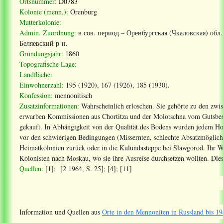
Ortsnummer:
D0783
Kolonie (menn.):
Orenburg
Mutterkolonie:
Admin. Zuordnung
:
в сов. период – Оренбургская (Чкаловская) обл.
Беляевский р-н.
Gründungsjahr:
1860
Topografische Lage:
Landfläche:
Einwohnerzahl:
195 (1920), 167 (1926), 185 (1930).
Konfession:
mennonitisch
Zusatzinformationen:
Wahrscheinlich erloschen. Sie gehörte zu den zw
erwarben Kommissionen aus Chortitza und der Molotschna vom Gutsbesi
gekauft. In Abhängigkeit von der Qualität des Bodens wurden jedem Hof 
vor den schwierigen Bedingungen (Missernten, schlechte Absatzmöglichk
Heimatkolonien zurück oder in die Kulundasteppe bei Slawgorod. Ihr W
Kolonisten nach Moskau, wo sie ihre Ausreise durchsetzen wollten. Dies
Quellen:
[1]; [2 1964, S. 25]; [4]; [11]
Information und Quellen aus
Orte in den Mennoniten in Russland bis 19