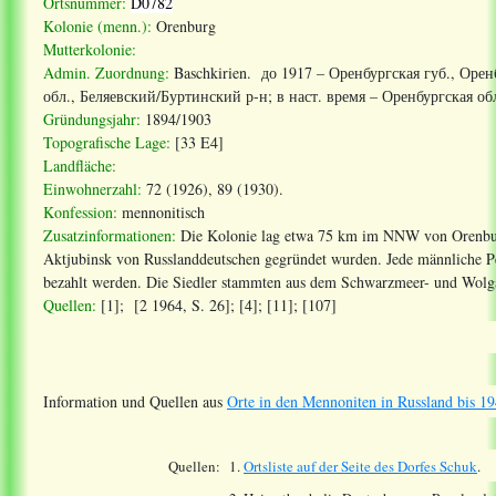
Ortsnummer:
D0782
Kolonie (menn.):
Orenburg
Mutterkolonie:
Admin. Zuordnung:
Baschkirien. до 1917 –
Оренбургская
губ
.,
Орен
обл
.,
Беляевский
/
Буртинский
р
-
н
;
в
наст
.
время
–
Оренбургская
об
Gründungsjahr:
1894/1903
Topografische Lage:
[33 E4]
Landfläche:
Einwohnerzahl:
72 (1926), 89 (1930).
Konfession:
mennonitisch
Zusatzinformationen:
Die Kolonie lag etwa 75 km im NNW von Orenburg
Aktjubinsk von Russlanddeutschen gegründet wurden. Jede männliche Per
bezahlt werden. Die Siedler stammten aus dem Schwarzmeer- und Wolga
Quellen:
[1]; [2 1964, S. 26]; [4]; [11]; [107]
Information und Quellen aus
Orte in den Mennoniten in Russland bis 19
Quellen:
1.
Ortsliste auf der Seite des Dorfes
Schuk
.