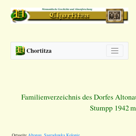
Chortitza
Familienverzeichnis des Dorfes Alton
Stumpp 1942
m
Ortsseite
Altonau, Sagradowka Kolonie
.