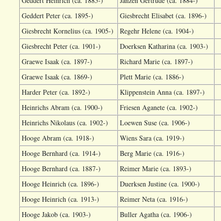
Geddert Heinrich (ca. 1885-)
Janzen Gertrude (ca. 1884-)
Geddert Peter (ca. 1895-)
Giesbrecht Elisabet (ca. 1896-)
Giesbrecht Kornelius (ca. 1905-)
Regehr Helene (ca. 1904-)
Giesbrecht Peter (ca. 1901-)
Doerksen Katharina (ca. 1903-)
Graewe Isaak (ca. 1897-)
Richard Marie (ca. 1897-)
Graewe Isaak (ca. 1869-)
Plett Marie (ca. 1886-)
Harder Peter (ca. 1892-)
Klippenstein Anna (ca. 1897-)
Heinrichs Abram (ca. 1900-)
Friesen Aganete (ca. 1902-)
Heinrichs Nikolaus (ca. 1902-)
Loewen Suse (ca. 1906-)
Hooge Abram (ca. 1918-)
Wiens Sara (ca. 1919-)
Hooge Bernhard (ca. 1914-)
Berg Marie (ca. 1916-)
Hooge Bernhard (ca. 1887-)
Reimer Marie (ca. 1893-)
Hooge Heinrich (ca. 1896-)
Duerksen Justine (ca. 1900-)
Hooge Heinrich (ca. 1913-)
Reimer Neta (ca. 1916-)
Hooge Jakob (ca. 1903-)
Buller Agatha (ca. 1906-)