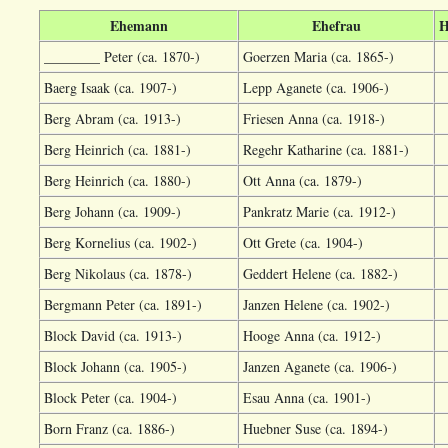
Ehemann
Ehefrau
H
________ Peter (ca. 1870-)
Goerzen Maria (ca. 1865-)
Baerg Isaak (ca. 1907-)
Lepp Aganete (ca. 1906-)
Berg Abram (ca. 1913-)
Friesen Anna (ca. 1918-)
Berg Heinrich (ca. 1881-)
Regehr Katharine (ca. 1881-)
Berg Heinrich (ca. 1880-)
Ott Anna (ca. 1879-)
Berg Johann (ca. 1909-)
Pankratz Marie (ca. 1912-)
Berg Kornelius (ca. 1902-)
Ott Grete (ca. 1904-)
Berg Nikolaus (ca. 1878-)
Geddert Helene (ca. 1882-)
Bergmann Peter (ca. 1891-)
Janzen Helene (ca. 1902-)
Block David (ca. 1913-)
Hooge Anna (ca. 1912-)
Block Johann (ca. 1905-)
Janzen Aganete (ca. 1906-)
Block Peter (ca. 1904-)
Esau Anna (ca. 1901-)
Born Franz (ca. 1886-)
Huebner Suse (ca. 1894-)