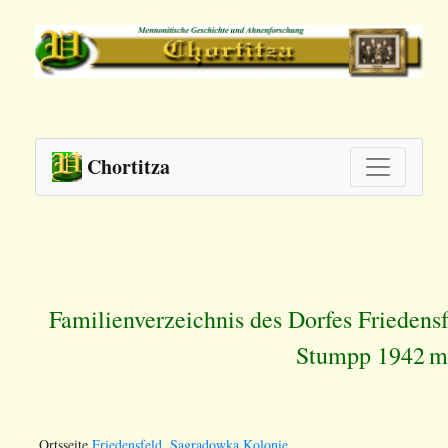
Chortitza
Familienverzeichnis des Dorfes Friedens
Stumpp 1942
m
Ortsseite
Friedensfeld, Sagradowka Kolonie
.