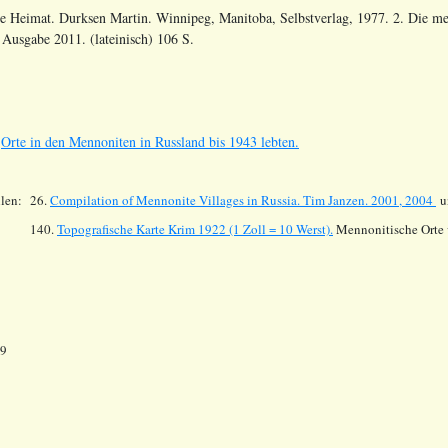
e Heimat. Durksen Martin. Winnipeg, Manitoba, Selbstverlag, 1977. 2. Die m
 Ausgabe 2011. (lateinisch) 106 S.
s
Orte in den Mennoniten in Russland bis 1943 lebten.
len:
26.
Compilation of Mennonite Villages in Russia.
Tim Janzen. 2001, 2004
un
140.
Topografische Karte Krim 1922 (1 Zoll = 10 Werst).
Mennonitische Orte 
19