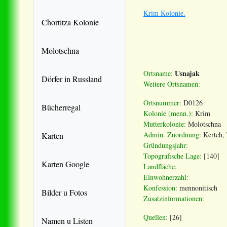
Krim Kolonie.
Chortitza Kolonie
Molotschna
Usnajak
Ortsname:
Dörfer in Russland
Weitere Ortsnamen:
Ortsnummer:
D0126
Bücherregal
Kolonie (menn.):
Krim
Mutterkolonie:
Molotschna
Admin. Zuordnung:
Kertch,
Karten
Gründungsjahr:
Topografische Lage:
[140]
Karten Google
Landfläche:
Einwohnerzahl:
Konfession:
mennonitisch
Bilder u Fotos
Zusatzinformationen:
Quellen:
[26]
Namen u Listen