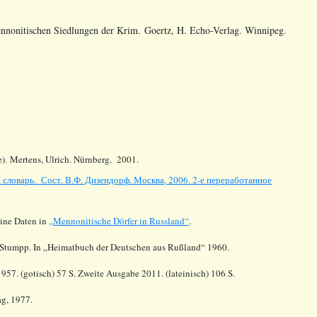
ennonitischen Siedlungen der Krim. Goertz, H. Echo-Verlag. Winnipeg.
). Mertens, Ulrich. Nürnberg. 2001.
словарь. Сост. В.Ф. Дизендорф. Москва, 2006. 2-е переработанное
ine Daten in
„Mennonitische Dörfer in Russland“
.
K. Stumpp. In „Heimatbuch der Deutschen aus Rußland“ 1960.
57. (gotisch) 57 S. Zweite Ausgabe 2011. (lateinisch) 106 S.
ag, 1977.