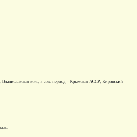
., Владиславская вол.; в сов. период – Крымская АССР, Кировский
таль
.