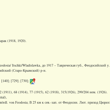
арак (1918, 1920)
.
eodosia
/
Itschki
/
Wladislawka
, до 1917 – Таврическая губ., Феодосийский у
ийский (Старо-Крымский) р-н.
 [140]; [729]; [730];
2 (1911), 68 (1914), 77 (1915), 62 (1918), 315(1926), 299/204 нем. (1926).
tal),
ördl. von Feodosia;
В
25
км
к
сев
.-
зап
.
от
Феодосии
.
Лют
.
приход
Цюрих