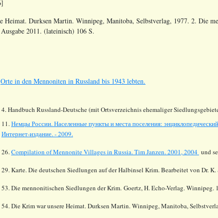
6]
e Heimat. Durksen Martin. Winnipeg, Manitoba, Selbstverlag, 1977. 2. Die m
 Ausgabe 2011. (lateinisch) 106 S.
s
Orte in den Mennoniten in Russland bis 1943 lebten.
4. Handbuch Russland-Deutsche (mit Ortsverzeichnis ehemaliger Siedlungsgebiete
11.
Немцы России. Населенные пункты и места поселения: энциклопедический 
Интернет-издание. - 2009.
26.
Compilation of Mennonite Villages in Russia.
Tim Janzen. 2001, 2004
und se
29. Karte. Die deutschen Siedlungen auf der Halbinsel Krim. Bearbeitet von Dr. 
53. Die mennonitischen Siedlungen der Krim. Goertz, H. Echo-Verlag. Winnipeg. 19
54. Die Krim war unsere Heimat. Durksen Martin. Winnipeg, Manitoba, Selbstverl