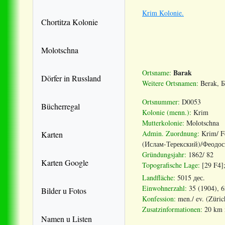
Krim Kolonie.
Chortitza Kolonie
Molotschna
Barak
Ortsname:
Dörfer in Russland
Weitere Ortsnamen:
Berak, Б
Ortsnummer:
D0053
Bücherregal
Kolonie (menn.):
Krim
Mutterkolonie:
Molotschna
Admin. Zuordnung
:
Krim
/
F
Karten
(Ислам-Терекский)/Феодос
Gründungsjahr:
1862/ 82
Karten Google
Topografische Lage:
[29 F4];
Landfläche:
5015 дес.
Einwohnerzahl:
35 (1904), 6
Bilder u Fotos
Konfession:
men./ ev. (Zürich
Zusatzinformationen:
20 km n
Namen u Listen