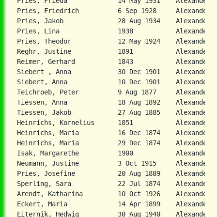
Pries, Frieda             14 May 1931    Alexanderta
Pries, Friedrich          6 Sep 1928     Alexanderta
Pries, Jakob              28 Aug 1934    Alexanderta
Pries, Lina               1938           Alexanderta
Pries, Theodor            12 May 1924    Alexanderta
Reghr, Justine            1891           Alexanderta
Reimer, Gerhard           1843           Alexanderta
Siebert , Anna            30 Dec 1901    Alexanderta
Siebert, Anna             10 Dec 1901    Alexanderta
Teichroeb, Peter          9 Aug 1877     Alexanderta
Tiessen, Anna             18 Aug 1892    Alexanderta
Tiessen, Jakob            27 Aug 1885    Alexanderta
Heinrichs, Kornelius      1851           Alexanderta
Heinrichs, Maria          16 Dec 1874    Alexanderta
Heinrichs, Maria          29 Dec 1874    Alexanderta
Isak, Margarethe          1900           Alexanderta
Neumann, Justine          3 Oct 1915     Alexanderta
Sperling, Sara            22 Jul 1874    Alexanderwa
Arendt, Katharina         10 Oct 1926    Alexanderwo
Eckert, Maria             14 Apr 1899    Alexanderwo
Eiternik, Hedwig          30 Aug 1940    Alexanderwo