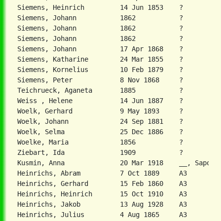
Siemens, Heinrich         14 Jun 1853    ?          
Siemens, Johann           1862           ?          
Siemens, Johann           1862           ?          
Siemens, Johann           1862           ?          
Siemens, Johann           17 Apr 1868    ?          
Siemens, Katharine        24 Mar 1855    ?          
Siemens, Kornelius        10 Feb 1879    ?          
Siemens, Peter            8 Nov 1868     ?          
Teichrueck, Aganeta       1885           ?          
Weiss , Helene            14 Jun 1887    ?          
Woelk, Gerhard            9 May 1893     ?          
Woelk, Johann             24 Sep 1881    ?          
Woelk, Selma              25 Dec 1886    ?          
Woelke, Maria             1856           ?          
Ziebart, Ida              1909           ?          
Kusmin, Anna              20 Mar 1918    __, Saporos
Heinrichs, Abram          7 Oct 1889     A3         
Heinrichs, Gerhard        15 Feb 1860    A3         
Heinrichs, Heinrich       15 Oct 1910    A3         
Heinrichs, Jakob          13 Aug 1928    A3         
Heinrichs, Julius         4 Aug 1865     A3         