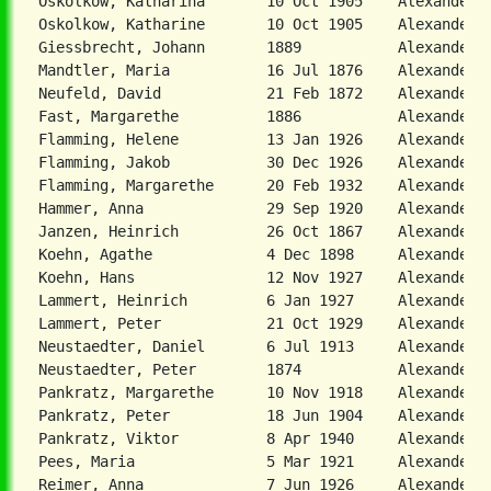
Giessbrecht, Johann       1889           Alexanderkr
Mandtler, Maria           16 Jul 1876    Alexanderkr
Neufeld, David            21 Feb 1872    Alexanderkr
Fast, Margarethe          1886           Alexanderkr
Flamming, Helene          13 Jan 1926    Alexanderkr
Flamming, Jakob           30 Dec 1926    Alexanderkr
Flamming, Margarethe      20 Feb 1932    Alexanderkr
Hammer, Anna              29 Sep 1920    Alexanderkr
Janzen, Heinrich          26 Oct 1867    Alexanderkr
Koehn, Agathe             4 Dec 1898     Alexanderkr
Koehn, Hans               12 Nov 1927    Alexanderkr
Lammert, Heinrich         6 Jan 1927     Alexanderkr
Lammert, Peter            21 Oct 1929    Alexanderkr
Neustaedter, Daniel       6 Jul 1913     Alexanderkr
Neustaedter, Peter        1874           Alexanderkr
Pankratz, Margarethe      10 Nov 1918    Alexanderkr
Pankratz, Peter           18 Jun 1904    Alexanderkr
Pankratz, Viktor          8 Apr 1940     Alexanderkr
Pees, Maria               5 Mar 1921     Alexanderkr
Reimer, Anna              7 Jun 1926     Alexanderkr