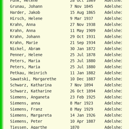
Funk, Helene              28 Oct 1869    Adelsheim  
Grunau, Johann            7 Nov 1845     Adelsheim  
Harder, Jakob             15 Aug 1865    Adelsheim  
Hirsch, Helene            9 Mar 1937     Adelsheim  
Krahn, Anna               27 Nov 1938    Adelsheim  
Krahn, Anna               11 May 1909    Adelsheim  
Krahn, Johann             29 Oct 1931    Adelsheim  
Krahn, Marie              21 Sep 1934    Adelsheim  
Nickel, Abram             30 Jan 1872    Adelsheim  
Penner, Helene            25 Jul 1878    Adelsheim  
Peters, Maria             25 Jul 1880    Adelsheim  
Peters, Maria             25 Jul 1880    Adelsheim  
Petkau, Heinrich          11 Jan 1882    Adelsheim  
Sawatski, Margarethe      10 Dec 1887    Adelsheim  
Schwarz, Katharina        7 Nov 1894     Adelsheim  
Schwarz, Katharine        26 Oct 1894    Adelsheim  
Siemens, Anganeta         23 Feb 1925    Adelsheim  
Siemens, anna             8 Mar 1923     Adelsheim  
Siemens, Franz            8 May 1929     Adelsheim  
Siemens, Margareta        14 Jan 1926    Adelsheim  
Siemens, Peter            10 Apr 1887    Adelsheim  
Tiessen, Agarthe          1870           Adelsheim  