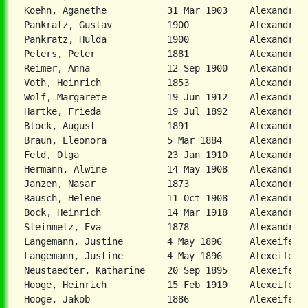
Koehn, Aganethe           31 Mar 1903    Alexandrowk
Pankratz, Gustav          1900           Alexandrowk
Pankratz, Hulda           1900           Alexandrowk
Peters, Peter             1881           Alexandrowk
Reimer, Anna              12 Sep 1900    Alexandrowk
Voth, Heinrich            1853           Alexandrowk
Wolf, Margarete           19 Jun 1912    Alexandrowk
Hartke, Frieda            19 Jul 1892    Alexandrowk
Block, August             1891           Alexandrowk
Braun, Eleonora           5 Mar 1884     Alexandrowk
Feld, Olga                23 Jan 1910    Alexandrowk
Hermann, Alwine           14 May 1908    Alexandrowk
Janzen, Nasar             1873           Alexandrowk
Rausch, Helene            11 Oct 1908    Alexandrowk
Bock, Heinrich            14 Mar 1918    Alexandrows
Steinmetz, Eva            1878           Alexandrows
Langemann, Justine        4 May 1896     Alexeifeld 
Langemann, Justine        4 May 1896     Alexeifeld 
Neustaedter, Katharine    20 Sep 1895    Alexeifeld 
Hooge, Heinrich           15 Feb 1919    Alexeifeld 
Hooge, Jakob              1886           Alexeifeld 