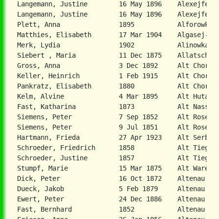
Langemann, Justine        16 May 1896    Alexejfeld 
Langemann, Justine        16 May 1896    Alexejfeld,
Plett, Anna               1895           Alforowka  
Matthies, Elisabeth       17 Mar 1904    Algasej-Kon
Merk, Lydia               1902           Alinowka   
Siebert , Maria           11 Dec 1875    Allatsch, K
Gross, Anna               3 Dec 1892     Alt Chortit
Keller, Heinrich          1 Feb 1915     Alt Chortiz
Pankratz, Elisabeth       1880           Alt Chortiz
Kelm, Alvine              4 Mar 1895     Alt Huta   
Fast, Katharina           1873           Alt Nassau 
Siemens, Peter            7 Sep 1852     Alt Rosenga
Siemens, Peter            9 Jul 1851     Alt Rosenga
Hartmann, Frieda          27 Apr 1923    Alt Serby, 
Schroeder, Friedrich      1858           Alt Tiegenh
Schroeder, Justine        1857           Alt Tiegenh
Dick, Peter               16 Oct 1872    Altenau                       A3342EWZ50F039 1284
Dueck, Jakob              5 Feb 1879     Altenau                       A3342EWZ58-H029 2264
Ewert, Peter              24 Dec 1886    Altenau                       A3342EWZ50-B041 1418
Fast, Bernhard            1852           Altenau                       A3342EWZ50-F054 2290
Friesen, Anna             26 Jan 1856    Altenau                       A3342EWZ50-I023 1080
Giesbrecht, Katharina     27 Aug 1876    Altenau                       A3342-EWZ50-I066 0510     geb. Schmidt
Hamm, Wilhelm             1884           Altenau                       A3342EWZ50F083 2224
Kasdorf, Heinrich         10 May 1941    Altenau                       A3342EWZ50D066 0912
Kasdorf, Luise            2 Oct 1943     Altenau                       A3342EWZ50D066 0912
Klassen, Nikolaus         1830           Altenau                       A3342-EWZ50-C076 2720
Martens, Johann           13 Jun 1888    Altenau                       A3342EWZ58-H006 1484
Mathis, Issak             21 Sep 1877    Altenau                       A3342EWZ50F038 1324
Mathis, Maria             6 May 1878     Altenau                       A3342EWZ50F038 1324       geb. Wiedemann
Matthies, Abraham         12 Mar 1897    Altenau                       A3342EWZ50F039 1284
Matthies, Arnold          27 Sep 1931    Altenau                       A3342EWZ50F039 1284
Mattis, Peter             15 Mar 1918    Altenau                       A3342EWZ50F039 1960
Neufeld, Anna             1856           Altenau                       A3342-EWZ50-I026 0716     geb. Friesen
Reimer, Jakob             5 Apr 1856     Altenau                       A3342EWZ50G063 0648
Reimer, Jakob             5 Apr 1856     Altenau                       A3342EWZ50-G064 0210
Wiebe, Dietrich           8 Nov 1879     Altenau                       A3342EWZ50-F054 2044      verschleppt - 1938
Winz, Peter               1917           Altenau                       A3342EWZ50-H032 1844
Woelk, Helene             9 Nov 1857     Altenau                       A3442-EWZ50-J027 2946     geb. Toews
Woelk, Johann             18 Aug 1855    Altenau                       A3442-EWZ50-J027 2946
Woelk, Luise              21 Sep 1930    Altenau                       A3342-EWZ50-J028 0347
Woelk, Margarete          10 Nov 1875    Altenau                       A3342-EWZ50-J028 0366     geb. Berg
Woelk, Susanne            5 Jul 1926     Altenau                       A3342-EWZ50-J028 0347
Hooge, Viktor             30 Mar 1938    Altenau           A3          342EWZ50-D021 0604
Neumann, Grete            9 Nov 1923     Altenau, Geb. Saporoshje      A3342-EWZ50-F081 1842
Neumann, Jakob            10 Sep 1929    Altenau, Geb. Saporoshje      A3342-EWZ50-F081 2486
Neumann, Johann           17 Dec 1899    Altenau, Geb. Saporoshje      A3342-EWZ50-F081 2486     1936-verschleppt
Neumann, Johann           30 Dec 1900    Altenau, Geb. Saporoshje      A3342-EWZ50-F081 1842
Neumann, Maria            22 Jun 1901    Altenau, Geb. Saporoshje      A3342-EWZ50-F081 1842     geb. Thisseu
Woelk, Johann             24 Sep 1881    Altenau, Orlow, Bolschoj TokmaA3442-EWZ50-J027 2946
Harder, Susanna           25 Nov 1880    Altenau, Saporoshje           A3342-EWZ50-J026 0730     geb. Neufeld
Wittenberg, Anna          7 Jun 1901     Altenau, Saporoshje           A3342-EWZ50-J026 0730     geb. Harder
Wittenberg, Nikolaus      1 Nov 1898     Altenau, Saporoshje           A3342-EWZ50-J026 0730
Wittenberg, Nikolaus      23 Oct 1923    Altenau, Saporoshje           A3342-EWZ50-J026 0730
Braun, Benjamin           25 Aug 1887    Altonau                       A3342-EWZ50-G039 1516
Braun, Herta              16 Jan 1925    Altonau                       A3342-EWZ50-G039 1516
Braun, Jakob              6 Jun 1928     Altonau                       A3342-EWZ50-G039 1518
Friesen, Helene           1885           Altonau                       A3342EWZ50-E020 2144      geb. Enns
Friesen, Margarethe       1 Apr 1883     Altonau                       A3342EWZ50G017 1244       geb. Warkentin
Friesen, Maria            22 Jun 1881    Altonau                       A3342EWZ50G017 0964       geb. Martens
Kasdorf, Anna             7 Apr 1922     Altonau                       A3342EWZ50D066 0862
Kasdorf, Anna             7 Apr 1922     Altonau                       A3342EWZ50D066 1436
Kasdorf, Greta            16 May 1937    Altonau                       A3342EWZ50D066 1190
Kasdorf, Heinrich         3 Jun 1936     Altonau                       A3342EWZ50D066 1208
Kasdorf, Jakob            25 Dec 1916    Altonau                       A3342EWZ50D066 1436
Kasdorf, Johann           9 Feb 1915     Altonau                       A3342EWZ50D066 1356
Kasdorf, Justine          21 Oct 1897    Altonau                       A3342EWZ50D066 1028       geb. Adrian
Kasdorf, Katharina        20 Nov 1918    Altonau                       A3342EWZ50D066 1132
Kasdorf, Katharina        20 Nov 1918    Altonau                       A3342EWZ50D066 1436
Kasdorf, Margarethe       14 Aug 1928    Altonau                       A3342EWZ50D066 1028
Kasdorf, Margarethe       9 Nov 1932     Altonau                       A3342EWZ50D066 1208
Kasdorf, Nelly            3 Apr 1941     Altonau                       A3342EWZ50D066 1356
Kasdorf, Peter            23 Jul 1927    Altonau                       A3342EWZ50D066 1368
Kasdorf, Peter            23 Jul 1927    Altonau                       A3342EWZ50D066 1436
Kasdorf, Wilhelm          1872           Altonau                       A3342EWZ50D066 1368
Kasdorf, Wilhelm          2 Apr 1925     Altonau                       A3342EWZ50D066 1436
Kasdorf, Wilhelm          28 Dec 1938    Altonau                 