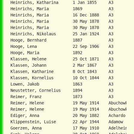
Heinrichs, Katharina      1 Jan 1855     A3         
Heinrichs, Maria          1869           A3         
Heinrichs, Maria          16 Dec 1888    A3         
Heinrichs, Maria          30 May 1878    A3         
Heinrichs, Maria          30 May 1878    A3         
Heinrichs, Nikolaus       25 Jan 1924    A3         
Hooge, Bernhard           1887           A3         
Hooge, Lena               22 Sep 1906    A3         
Hooge, Maria              1892           A3         
Klassen, Helene           25 Oct 1871    A3         
Klassen, Johann           2 Mar 1867     A3         
Klassen, Katharine        8 Oct 1843     A3         
Klassen, Kornelius        10 Oct 1844    A3         
Lowen, Jakob              1863           A3         
Neustetter, Cornelius     1894           A3         
Reimer, Franz             1873           A3         
Reimer, Helene            19 May 1914    Abuchowka  
Reimer, Helene            19 May 1914    Abuchowka  
Ediger, Anna              20 May 1882    Achardo    
Goerzen, Anna             17 May 1910    Adelheim   