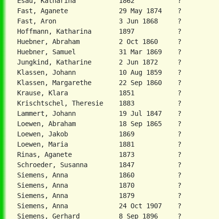
Esau, Katharina           1862           ?          
Fast, Aganete             29 May 1874    ?          
Fast, Aron                3 Jun 1868     ?          
Hoffmann, Katharina       1897           ?          
Huebner, Abraham          2 Oct 1860     ?          
Huebner, Samuel           31 Mar 1869    ?          
Jungkind, Katharine       2 Jun 1872     ?          
Klassen, Johann           10 Aug 1859    ?          
Klassen, Margarethe       22 Sep 1860    ?          
Krause, Klara             1851           ?          
Krischtschel, Theresie    1883           ?          
Lammert, Johann           19 Jul 1847    ?          
Loewen, Abraham           18 Sep 1865    ?          
Loewen, Jakob             1869           ?          
Loewen, Maria             1881           ?          
Rinas, Aganete            1873           ?          
Schroeder, Susanna        1847           ?          
Siemens, Anna             1860           ?          
Siemens, Anna             1870           ?          
Siemens, Anna             1879           ?          
Siemens, Anna             24 Oct 1907    ?          
Siemens, Gerhard          8 Sep 1896     ?          