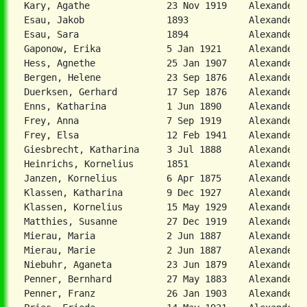
Kary, Agathe              23 Nov 1919    Alexanderp
Esau, Jakob               1893           Alexanderpo
Esau, Sara                1894           Alexanderpo
Gaponow, Erika            5 Jan 1921     Alexanderpo
Bergen, Helene            23 Sep 1876    Alexanderta
Duerksen, Gerhard         17 Sep 1876    Alexanderta
Enns, Katharina           1 Jun 1890     Alexanderta
Frey, Anna                7 Sep 1919     Alexanderta
Frey, Elsa                12 Feb 1941    Alexanderta
Giesbrecht, Katharina     3 Jul 1888     Alexanderta
Heinrichs, Kornelius      1851           Alexanderta
Janzen, Kornelius         6 Apr 1875     Alexanderta
Klassen, Katharina        9 Dec 1927     Alexanderta
Klassen, Kornelius        15 May 1929    Alexanderta
Matthies, Susanne         27 Dec 1919    Alexanderta
Mierau, Maria             2 Jun 1887     Alexanderta
Mierau, Marie             2 Jun 1887     Alexanderta
Niebuhr, Aganeta          23 Jun 1879    Alexanderta
Penner, Bernhard          27 May 1883    Alexanderta
Penner, Franz             26 Jan 1903    Alexanderta