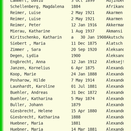
Lammert, David            3 Oct 1899     Adjinbeck, 
Schellenberg, Magdalena   1884           Afrikanow  
Reimer, Luise             2 May 1921     Akarmen    
Reimer, Luise             2 May 1921     Akarmen    
Reimer, Peter             12 Jan 1916    Akkermann  
Mierau, Katharine         1 Aug 1937     Akmansi    
Kiritschenko, Katharin    a   30 Jan 1908Akutscha, K
Siebert , Maria           11 Dec 1875    Alatsch Chu
Zimmer , Sara             20 Sep 1920    Aleksandert
Degen, Lydia              1900           Aleksandria
Engbrecht, Anna           12 Jan 1912    Aleksejfeld
Janzen, Kornelius         6 Apr 1875     Alexandarta
Koop, Marie               24 Jan 1888    Alexanderda
Posharow, Hilde           7 May 1914     Alexanderda
Buehler, Andreas          31 Dec 1872    Alexanderfeld                 A3342EWZ50-D062 2860
Buehler, Katharina        5 May 1874     Alexanderfeld                 A3342EWZ50-D062 2860      geb. Keller
Buller, Johann            1879           Alexanderfeld                 A3342EWZ50-D021 0552
Giesbrecht, Helene        15 Apr 1880    Alexanderfeld                 A3342EWZ50E025 0300       geb. Rempel
Giesbrecht, Katharina     1888           Alexanderfeld                 A3342EWZ50G063 2824       geb. Neufeld
Huebner, Maria            1881           Alexanderfeld                 A3342EWZ50G063 2626       geb. Friesen
Huebner, Maria            14 Mar 1881    Alexanderfeld                 A3342EWZ50E025 0094       geb. Friesen
Isaak, Anna               5 Oct 1876     Alexanderfeld                 A3342-EWZ50-D034 0254     geb. Wiens
Isaak, Jakob              26 Aug 1931    Alexanderfeld                 A3342-EWZ50-D034 0218
Isaak, Jakob              7 May 1935     Alexanderfeld                 A3342-EWZ50-D034 0254
Isaak, Johann             13 Jun 1938    Alexanderfeld                 A3342-EWZ50-D034 0254
Isaak, Johann             24 Oct 1928    Alexanderfeld                 A3342-EWZ50-D034 0218
Isaak, Katharina          1 Sep 1941     Alexanderfeld                 A3342-EWZ50-D034 0254
Isaak, Peter              12 Feb 1938    Alexanderfeld                 A3342-EWZ50-D034 0218
Isaak, Peter              19 Dec 1939    Alexanderfeld                 A3342-EWZ50-D034 0254
Isaak, Tina               13 Jan 1935    Alexanderfeld                 A3342-EWZ50-D034 0218
Klassen, Johann           19 Dec 1924    Alexanderfeld                 A3342EWZ58-H006 0438
Klassen, Wilhelm          21 Jul 1873    Alexanderfeld                 A3342EWZ58-H006 0438
Knels, Helene             10 Sep 1899    Alexanderfeld                 A3342EWZ50-E020 2130      geb. Plett
Koehn, Aganetha           31 Mar 1903    Alexanderfeld                 A3342EWZ50E025 0080       geb. Penner
Koehn, Anna               18 Oct 1906    Alexanderfeld                 A3342EWZ50E025 0536       geb. Huebner
Koehn, David              17 Apr 1902    Alexanderfeld                 A3342EWZ50E024 2864
Koehn, David              17 Apr 1902    Alexanderfeld                 A3342EWZ50E025 0536
Koehn, David              19 Mar 1881    Alexanderfeld                 A3342EWZ50E025 0230
Koehn, David              19 Mar 1881    Alexanderfeld                 A3342EWZ50E025 0264
Koehn, David              19 Mar 1881    Alexanderfeld                 A3342EWZ50E025 0300
Koehn, David              19 Mar 1881    Alexanderfeld                 A3342EWZ50E025 0566
Koehn, David              19 Mar 1881    Alexanderfeld                 A3342EWZ50E025 0812
Koehn, David              19 Mar 1891    Alexanderfeld                 A3342EWZ50E024 2876
Koehn, Elisabeth          13 Sep 1913    Alexanderfeld                 A3342EWZ50E025 0094       geb. Huebner
Koehn, Gertrud            1 Dec 1902     Alexanderfeld                 A3342EWZ50E025 0150       geb. Janzen
Koehn, Gertrud            1 Dec 1902     Alexanderfeld                 A3342EWZ50E025 0522       geb. Janzen
Koehn, Gertrude           1 Sep 1902     Alexanderfeld                 A3342EWZ50E025 0242       geb. Janzen
Koehn, Hans               20 Aug 1925    Alexanderfeld                 A3342EWZ58-H006 0598
Koehn, Hans               20 Aug 1925    Alexanderfeld                 A3342EWZ50E025 0178
Koehn, Hans               20 Aug 1925    Alexanderfeld                 A3342EWZ50E025 0606
Koehn, Hans               10 Oct 1928    Alexanderfeld                 A3342EWZ50E025 0150
Koehn, Heinrich           7 Aug 1905     Alexanderfeld                 A3342EWZ50E024 2876
Koehn, Heinrich           7 Aug 1905     Alexanderfeld                 A3342EWZ50E025 0230
Koehn, Heinrich           7 Aug 1905     Alexanderfeld                 A3342EWZ50E025 0256
Koehn, Heinrich           11 Aug 1909    Alexanderfeld                 A3342EWZ50E025 0094
Koehn, Heinrich           2 Jun 1926     Alexanderfeld                 A3342EWZ50E025 0150
Koehn, Heinrich           2 Jun 1926     Alexanderfeld                 A3342EWZ50E025 0242
Koehn, Heinrich           2 Apr 1893     Alexanderfeld                 A3342EWZ58-H006 0428
Koehn, Heinrich           2 Apr 1893     Alexanderfeld                 A3342EWZ50E025 0390
Koehn, Heinrich           2 Apr 1893     Alexanderfeld                 A3342EWZ50E025 0622
Koehn, Heinrich           31 Dec 1929    Alexanderfeld                 A3342EWZ50E024 2876
Koehn, Heinrich           31 Dec 1929    Alexanderfeld                 A3342EWZ50E025 0256
Koehn, Helene             4 Nov 1938     Alexanderfeld                 A3342EWZ50E024 2876
Koehn, Helene             9 Feb 1942     Alexanderfeld                 A3342EWZ50E025 0322
Koehn, Helene             9 Feb 1942     Alexanderfeld                 A3342EWZ50E025 0334
Koehn, Hermann            25 Feb 1928    Alexanderfeld                 A3342EWZ50E025 0622
Koehn, Jakob              10 May 1935    Alexanderfeld                 A3342EWZ50E024 2876
Koehn, Jakob              10 May 1935    Alexanderfeld                 A3342EWZ50E025 0256
Koehn, Jakob              22 May 1918    Alexanderfeld                 A3342EWZ50E025 0322
Koehn, Jakob              22 May 1918    Alexanderfeld                 A3342EWZ50E025 0334
Koehn, Johann             1888           Alexanderfeld                 A3342EWZ58-H006 0598
Koehn, Johann             1888           Alexanderfeld                 A3342EWZ50E025 0178
Koehn, Johann             1896           Alexanderfeld                 A3342EWZ50E025 0322
Koehn, Johann             12 Jul 1925    Ale