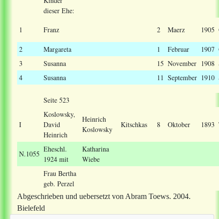
Kinder
dieser Ehe:
1
Franz
2
Maerz
1905
2
Margareta
1
Februar
1907
3
Susanna
15
November
1908
4
Susanna
11
September
1910
Seite 523
Koslowsky
,
Heinrich
I
David
Kitschkas
8
Oktober
1893
Koslowsky
Heinrich
Eheschl.
Katharina
N.1055
1924 mit
Wiebe
Frau Bertha
geb. Perzel
Abgeschrieben und uebersetzt von Abram Toews. 2004.
Bielefeld