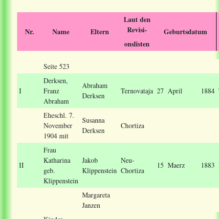
Laut den
Revisi-
Nr.
Name
Eltern
Geburtsdatum
onslisten
Seite 523
Derksen
,
Abraham
I
Franz
Ternovataja
27
April
1884
Derksen
Abraham
Eheschl. 7.
Susanna
November
Chortiza
Derksen
1904 mit
Frau
Katharina
Jakob
Neu-
II
15
Maerz
1883
geb.
Klippenstein
Chortiza
Klippenstein
Margareta
Janzen