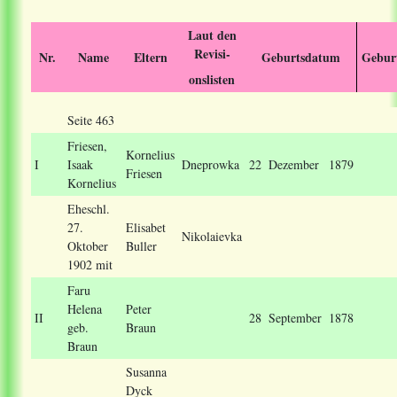
Laut den
Revisi-
Nr.
Name
Eltern
Geburtsdatum
Geburt
onslisten
Seite 463
Friesen
,
Kornelius
I
Isaak
Dneprowka
22
Dezember
1879
Friesen
Kornelius
Eheschl.
27.
Elisabet
Nikolaievka
Oktober
Buller
1902 mit
Faru
Helena
Peter
II
28
September
1878
geb.
Braun
Braun
Susanna
Dyck