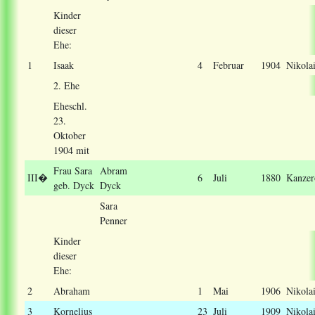
Kinder
dieser
Ehe:
1
Isaak
4
Februar
1904
Nikola
2. Ehe
Eheschl.
23.
Oktober
1904 mit
Frau Sara
Abram
III
�
6
Juli
1880
Kanzer
geb. Dyck
Dyck
Sara
Penner
Kinder
dieser
Ehe:
2
Abraham
1
Mai
1906
Nikola
3
Kornelius
23
Juli
1909
Nikola