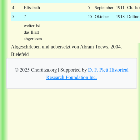
4
Elisabeth
5
September
1911
Ch. Ju
5
?
15
Oktober
1918
Dolino
weiter ist
das Blatt
abgerissen
Abgeschrieben und uebersetzt von Abram Toews. 2004.
Bielefeld
© 2025 Chortitza.org | Supported by
D. F. Plett Historical
Research Foundation Inc.