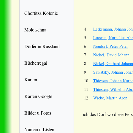
Chortitza Kolonie
4
Letkemann, Johann Joh
Molotschna
5
Loewen, Kornelius Ab
Dörfer in Russland
6
Neudorf, Peter Peter
7
Nickel, David Johann
Bücherregal
8
Nickel, Gerhard Johann
9
Sawatzky, Johann Joha
Karten
10
Thiessen, Johann Korne
11
Thiessen, Wilhelm Ab
Karten Google
12
Wiebe, Martin Aron
Bilder u Fotos
ich das Dorf wo diese Per
Namen u Listen