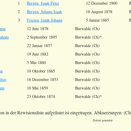
1
Bergen, Isaak Peter
12 Dezember 1900
B
2
Bergen, Johann Isaak
18 August 1878
B
3
Friesen, Isaak Johann
5 Januar 1885
B
ann
12 Juni 1878
Burwalde (Ch)
* 
raham
2 September 1895
Burwalde (Ch)*
22 Januar 1857
Burwalde (Ch)
19 Juni 1882
Burwalde (Ch)
5 Mai 1880
Burwalde (Ch)
nn
10 Oktober 1885
Burwalde (Ch)
lius
16 Dezember 1853
Burwalde (Ch)
ram
10 Mai 1859
Burwalde (Ch)
23 Oktober 1874
Burwalde (Ch)*
son in der Rewisionsliste aufgelistet ist eingetragen. Abkuerzungen: 
Zuletzt geaendert