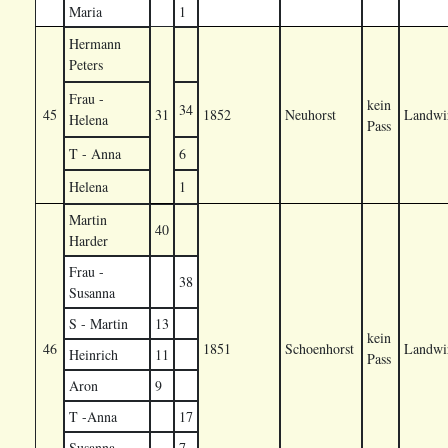
Maria
1
Hermann
Peters
Frau -
kein
34
45
31
1852
Neuhorst
Landwir
Helena
Pass
T - Anna
6
Helena
1
Martin
40
Harder
Frau -
38
Susanna
S - Martin
13
kein
46
1851
Schoenhorst
Landwir
Heinrich
11
Pass
Aron
9
T -Anna
17
Susanna
7