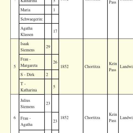
Katharina
5
Pass
Maria
1
Schwaegerin:
Agatha
17
Klassen
Isaak
29
Siemens
Frau -
26
Kein
Margareta
5
1852
Chortitza
Landwir
Pass
S - Dirk
2
T -
5
Katharina
Julius
23
Siemens
Kein
6
1852
Chortitza
Landwir
Frau -
Pass
23
Agatha