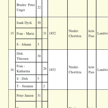
Bruder: Peter
22
Unger
Isaak Dyck
30
Nieder-
kein
15
31
1852
Landwir
Frau - Maria
Chortitza
Pass
S - Johann
3
Dirk
30
Thiessen
Frau -
Nieder-
kein
26
16
1852
Landwir
Katharina
Chortitza
Pass
S - Dirk
5
T - Susanna
2
Peter Janzen
31