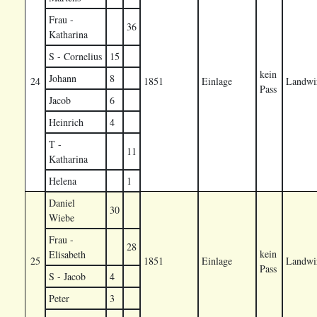
Frau -
36
Katharina
S - Cornelius
15
kein
Johann
8
24
1851
Einlage
Landwir
Pass
Jacob
6
Heinrich
4
T -
11
Katharina
Helena
1
Daniel
30
Wiebe
Frau -
28
kein
Elisabeth
25
1851
Einlage
Landwir
Pass
S - Jacob
4
Peter
3