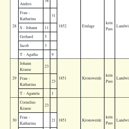
38
Andres
Frau -
31
Katharina
kein
28
1852
Einlage
Landwir
S - Johann
11
Pass
Gerhard
5
Jacob
3
T - Agatha
9
Johann
23
Krause
kein
29
1851
Kronsweide
Landwir
Frau -
23
Pass
Katharina
T - Aganeta
1
Cornelius
23
Krause
kein
Frau -
30
21
1851
Kronsweide
Landwir
Pass
Katharina