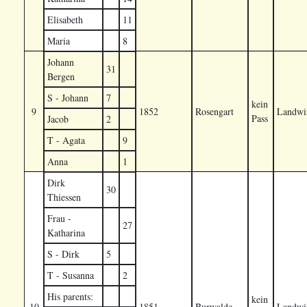
Elisabeth
11
Maria
8
Johann
31
Bergen
S - Johann
7
kein
9
1852
Rosengart
Landwir
Pass
Jacob
2
T - Agata
9
Anna
1
Dirk
30
Thiessen
Frau -
27
Katharina
S - Dirk
5
T - Susanna
2
His parents:
kein
10
1851
Burwalde
Landwir