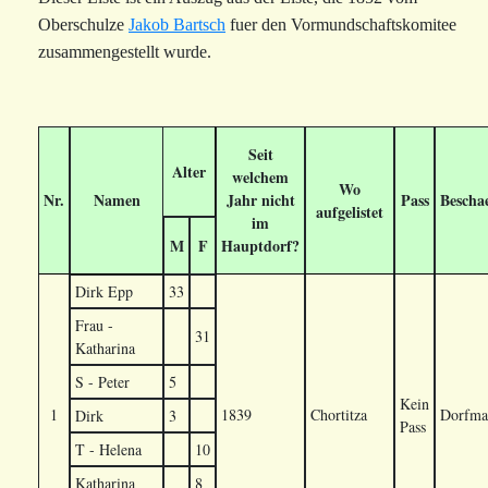
Oberschulze
Jakob Bartsch
fuer den Vormundschaftskomitee
zusammengestellt wurde.
Seit
Alter
welchem
Wo
Nr.
Namen
Jahr nicht
Pass
Bescha
aufgelistet
im
M
F
Hauptdorf?
Dirk Epp
33
Frau -
31
Katharina
S - Peter
5
Kein
1
1839
Chortitza
Dorfma
Dirk
3
Pass
T - Helena
10
Katharina
8