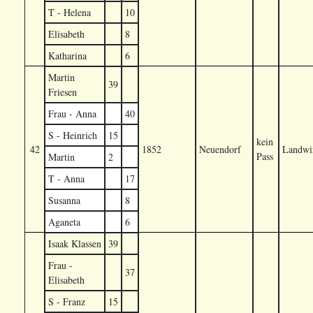
T - Helena
10
Elisabeth
8
Katharina
6
Martin
39
Friesen
Frau - Anna
40
S - Heinrich
15
kein
42
1852
Neuendorf
Landwir
Pass
Martin
2
T - Anna
17
Susanna
8
Aganeta
6
Isaak Klassen
39
Frau -
37
Elisabeth
S - Franz
15