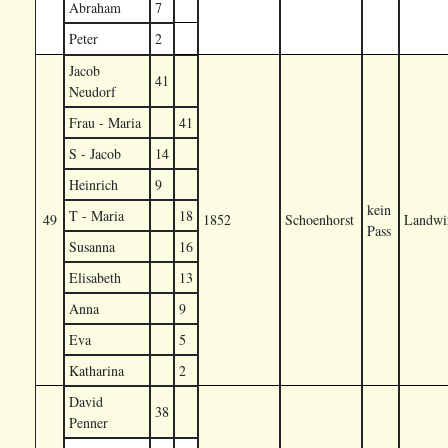
Abraham
7
Peter
2
Jacob
41
Neudorf
Frau - Maria
41
S - Jacob
14
Heinrich
9
kein
T - Maria
18
49
1852
Schoenhorst
Landwir
Pass
Susanna
16
Elisabeth
13
Anna
9
Eva
5
Katharina
2
David
38
Penner