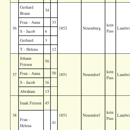
Gerhard
34
Braun
Frau - Anna
33
kein
36
1852
Neuenburg
Landwir
Pass
S - Jacob
6
Gerhard
3
T - Helena
12
Johann
50
Friesen
kein
50
Frau - Anna
37
1851
Neuendorf
Landwir
Pass
S - Jacob
16
Abraham
13
Isaak Friesen
45
kein
38
1851
Neuendorf
Landwir
Pass
Frau -
41
Helena