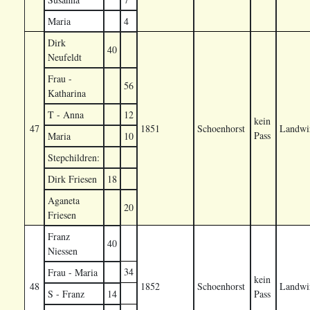
Maria
4
Dirk
40
Neufeldt
Frau -
56
Katharina
T - Anna
12
kein
47
1851
Schoenhorst
Landwir
Pass
Maria
10
Stepchildren:
Dirk Friesen
18
Aganeta
20
Friesen
Franz
40
Niessen
34
Frau - Maria
kein
48
1852
Schoenhorst
Landwir
S - Franz
14
Pass