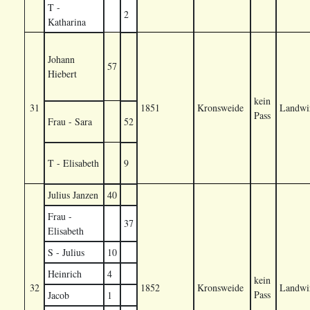
T -
2
Katharina
Johann
57
Hiebert
kein
31
1851
Kronsweide
Landwir
Pass
Frau - Sara
52
T - Elisabeth
9
Julius Janzen
40
Frau -
37
Elisabeth
S - Julius
10
Heinrich
4
kein
32
1852
Kronsweide
Landwir
Pass
Jacob
1