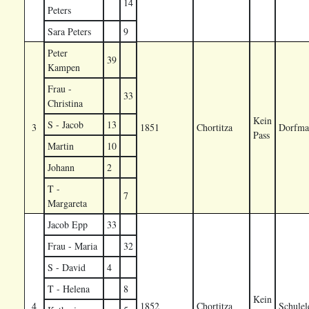
14
Peters
Sara Peters
9
Peter
39
Kampen
Frau -
33
Christina
Kein
S - Jacob
13
3
1851
Chortitza
Dorfma
Pass
Martin
10
Johann
2
T -
7
Margareta
Jacob Epp
33
Frau - Maria
32
S - David
4
T - Helena
8
Kein
4
1852
Chortitza
Schulel