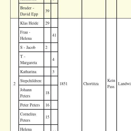
Bruder -
39
David Epp
Klas Heide
29
Frau -
41
Helena
S - Jacob
2
T -
4
Margareta
Katharina
3
Kein
Stepchildren:
2
1851
Chortitza
Landwir
Pass
Johann
18
Peters
Peter Peters
16
Cornelius
15
Peters
Helena