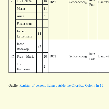
T - Helena
18
51
1852
Schoeneberg
Landwir
Pass
Maria
11
Anna
5
Foster son:
Johann
14
Letkemann
Jacob
23
Redekop
kein
52
1852
Schoeneberg
Landwir
Frau - Maria
20
Pass
T -
2
Katharina
Quelle: 
Register of persons living outside the Chortitza Colony in 1852.
 