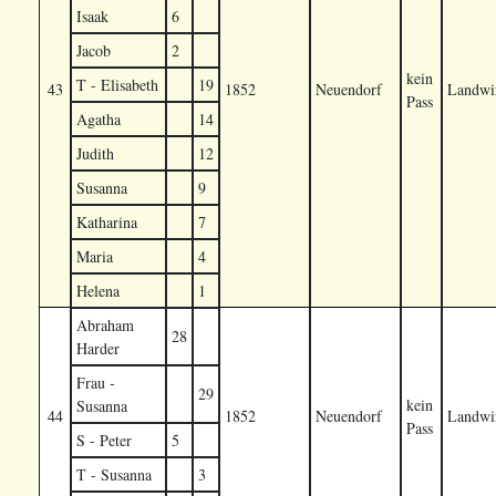
Isaak
6
Jacob
2
kein
T - Elisabeth
19
43
1852
Neuendorf
Landwir
Pass
Agatha
14
Judith
12
Susanna
9
Katharina
7
Maria
4
Helena
1
Abraham
28
Harder
Frau -
29
kein
Susanna
44
1852
Neuendorf
Landwir
Pass
S - Peter
5
T - Susanna
3