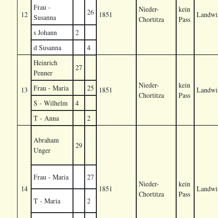
Frau -
Nieder-
kein
26
12
1851
Landwir
Susanna
Chortitza
Pass
s Johann
2
d Susanna
4
Heinrich
27
Penner
Nieder-
kein
Frau - Maria
25
13
1851
Landwir
Chortitza
Pass
S - Wilhelm
4
T - Anna
2
Abraham
29
Unger
Frau - Maria
27
Nieder-
kein
14
1851
Landwir
Chortitza
Pass
T - Maria
2