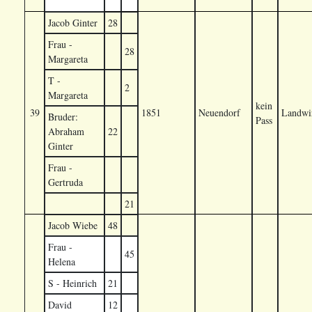
Jacob Ginter
28
Frau -
28
Margareta
T -
2
Margareta
kein
39
1851
Neuendorf
Landwir
Bruder:
Pass
Abraham
22
Ginter
Frau -
Gertruda
21
Jacob Wiebe
48
Frau -
45
Helena
S - Heinrich
21
David
12