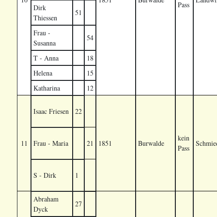
Pass
Dirk
51
Thiessen
Frau -
54
Susanna
T - Anna
18
Helena
15
Katharina
12
Isaac Friesen
22
kein
11
Frau - Maria
21
1851
Burwalde
Schmie
Pass
S - Dirk
1
Abraham
27
Dyck