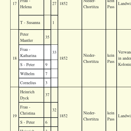
Frau -
Nieder-
kein
17
27
1852
Landwir
Helena
Chortitza
Pass
T - Susanna
1
Peter
35
Mantler
Frau -
Verwand
33
Nieder-
kein
Katharina
18
1852
in ande
Chortitza
Pass
Koloni
S - Peter
9
Wilhelm
7
Cornelius
3
Heinrich
37
Dyck
Frau -
32
Nieder-
kein
Christina
19
1852
Landwir
Chortitza
Pass
S - Peter
6