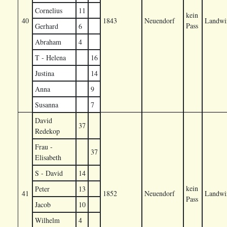
Cornelius
11
kein
40
1843
Neuendorf
Landwir
Pass
Gerhard
6
Abraham
4
T - Helena
16
Justina
14
Anna
9
Susanna
7
David
37
Redekop
Frau -
37
Elisabeth
S - David
14
kein
Peter
13
41
1852
Neuendorf
Landwir
Pass
Jacob
10
Wilhelm
4