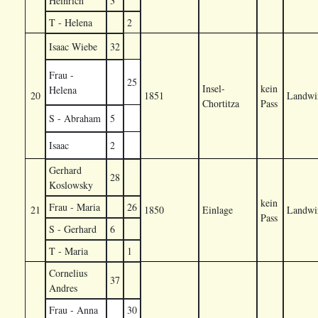
Heinrich
3
T - Helena
2
Isaac Wiebe
32
Frau -
25
Insel-
kein
Helena
20
1851
Landwir
Chortitza
Pass
S - Abraham
5
Isaac
2
Gerhard
28
Koslowsky
kein
Frau - Maria
26
21
1850
Einlage
Landwir
Pass
S - Gerhard
6
T - Maria
1
Cornelius
37
Andres
Frau - Anna
30