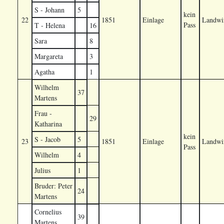
S - Johann
5
kein
22
1851
Einlage
Landwir
Pass
T - Helena
16
Sara
8
Margareta
3
Agatha
1
Wilhelm
37
Martens
Frau -
29
Katharina
kein
S - Jacob
5
23
1851
Einlage
Landwir
Pass
Wilhelm
4
Julius
1
Bruder: Peter
24
Martens
Cornelius
39
Martens