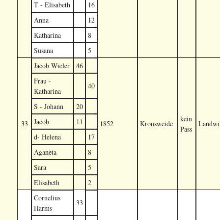
T - Elisabeth
16
Anna
12
Katharina
8
Susana
5
Jacob Wieler
46
Frau -
40
Katharina
S - Johann
20
kein
Jacob
11
33
1852
Kronsweide
Landwir
Pass
d- Helena
17
Aganeta
8
Sara
5
Elisabeth
2
Cornelius
33
Harms