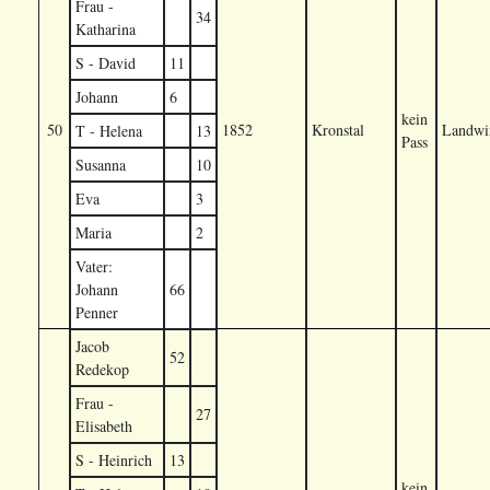
Frau -
34
Katharina
S - David
11
Johann
6
kein
50
1852
Kronstal
Landwir
T - Helena
13
Pass
Susanna
10
Eva
3
Maria
2
Vater:
Johann
66
Penner
Jacob
52
Redekop
Frau -
27
Elisabeth
S - Heinrich
13
kein