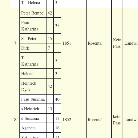
T - Helena
3
Peter Rempel
42
Frau -
35
Katharina
S - Peter
15
Kein
7
1851
Rosental
Landwir
Pass
Dirk
7
T -
5
Katharina
Helena
3
Heinrich
42
Dyck
Frau Susanna
40
s Heinrich
13
kein
d Susanna
17
8
1852
Rosental
Landwir
Pass
Aganeta
16
Katharina
14