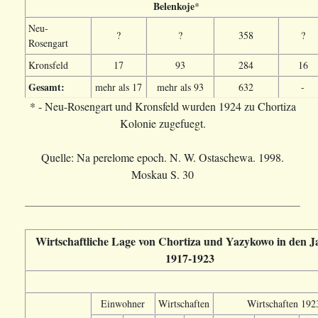
Belenkoje
*
Neu-
?
?
358
?
Rosengart
Kronsfeld
17
93
284
16
Gesamt:
mehr als 17
mehr als 93
632
-
* - Neu-Rosengart und Kronsfeld wurden 1924 zu Chortiza
Kolonie zugefuegt.
Quelle: Na perelome epoch. N. W. Ostaschewa. 1998.
Moskau S. 30
Wirtschaftliche Lage von Chortiza und Yazykowo in den J
1917-1923
Einwohner
Wirtschaften
Wirtschaften 192