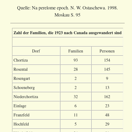
Quelle: Na perelome epoch. N. W. Ostaschewa. 1998.
Moskau S. 95
Zahl der Familien, die 1923 nach Canada ausgewandert sind
Dorf
Familien
Personen
Chortiza
93
154
Rosental
28
145
Rosengart
2
9
Schoeneberg
2
13
Niederchortiza
32
162
Einlage
6
23
Franzfeld
11
48
Hochfeld
5
29