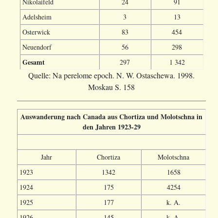
Nikolaifeld
24
91
Adelsheim
3
13
Osterwick
83
454
Neuendorf
56
298
Gesamt
297
1 342
Quelle: Na perelome epoch. N. W. Ostaschewa. 1998.
Moskau S. 158
Auswanderung nach Canada aus Chortiza und Molotschna in
den Jahren 1923-29
Jahr
Chortiza
Molotschna
1923
1342
1658
1924
175
4254
1925
177
k. A.
1926
145
k. A.