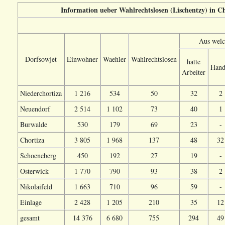
Information ueber Wahlrechtslosen (Lischentzy) in C
Aus welc
Dorfsowjet
Einwohner
Waehler
Wahlrechtslosen
hatte
Hand
Arbeiter
Niederchortiza
1 216
534
50
32
2
Neuendorf
2 514
1 102
73
40
1
Burwalde
530
179
69
23
-
Chortiza
3 805
1 968
137
48
32
Schoeneberg
450
192
27
19
-
Osterwick
1 770
790
93
38
2
Nikolaifeld
1 663
710
96
59
-
Einlage
2 428
1 205
210
35
12
gesamt
14 376
6 680
755
294
49