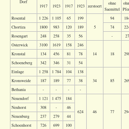
Dorf
ohne
oh
1917
1923
1917
1923
zerstoert
Saemittel
Pfe
Rosental
1 226
1 105
65
199
94
18
Chortiza
1800
983
120
189
5
74
22
Rosengart
248
258
35
56
-
2
Osterwick
3100
1619
158
246
Kronstal
134
456
81
78
14
18
29
Schoeneberg
342
346
31
54
Einlage
1 258
1 784
104
138
Kronsweide
187
189
77
38
34
85
26
Bethania
-
-
-
-
Neuendorf
1 121
1 475
184
Neuhorst
308
-
46
624
46
77
29
Neuenburg
237
279
44
Schoenhorst
726
699
100