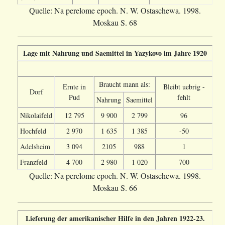
Quelle: Na perelome epoch. N. W. Ostaschewa. 1998.
Moskau S. 68
Lage mit Nahrung und Saemittel in Yazykovo im Jahre 1920
Braucht mann als:
Ernte in
Bleibt uebrig -
Dorf
Pud
fehlt
Nahrung
Saemittel
Nikolaifeld
12 795
9 900
2 799
96
Hochfeld
2 970
1 635
1 385
-50
Adelsheim
3 094
2105
988
1
Franzfeld
4 700
2 980
1 020
700
Quelle: Na perelome epoch. N. W. Ostaschewa. 1998.
Moskau S. 66
Lieferung der amerikanischer Hilfe in den Jahren 1922-23.