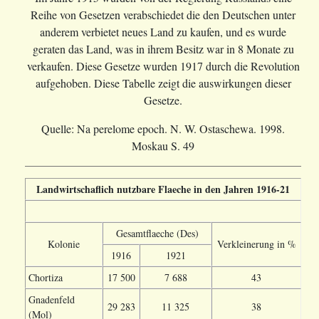
Reihe von Gesetzen verabschiedet die den Deutschen unter
anderem verbietet neues Land zu kaufen, und es wurde
geraten das Land, was in ihrem Besitz war in 8 Monate zu
verkaufen. Diese Gesetze wurden 1917 durch die Revolution
aufgehoben. Diese Tabelle zeigt die auswirkungen dieser
Gesetze.
Quelle: Na perelome epoch. N. W. Ostaschewa. 1998.
Moskau S. 49
Landwirtschaflich nutzbare Flaeche in den Jahren 1916-21
Gesamtflaeche (Des)
Kolonie
Verkleinerung in %
1916
1921
Chortiza
17 500
7 688
43
Gnadenfeld
29 283
11 325
38
(Mol)