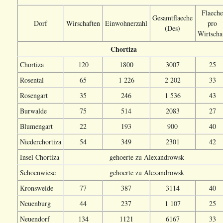
Flaeche
Gesamtflaeche
Dorf
Wirschaften
Einwohnerzahl
pro
(Des)
Wirtscha
Chortiza
Chortiza
120
1800
3007
25
Rosental
65
1 226
2 202
33
Rosengart
35
246
1 536
43
Burwalde
75
514
2083
27
Blumengart
22
193
900
40
Niederchortiza
54
349
2301
42
Insel Chortiza
gehoerte zu Alexandrowsk
Schoenwiese
gehoerte zu Alexandrowsk
Kronsweide
77
387
3114
40
Neuenburg
44
237
1 107
25
Neuendorf
134
1121
6167
33