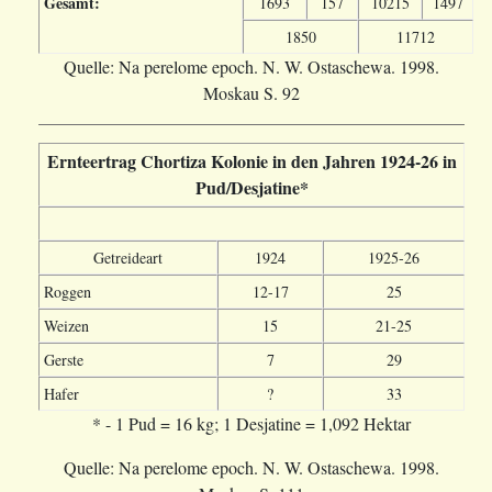
Gesamt:
1693
157
10215
1497
1850
11712
Quelle: Na perelome epoch. N. W. Ostaschewa. 1998.
Moskau S. 92
Ernteertrag Chortiza Kolonie in den Jahren 1924-26 in
Pud/Desjatine*
Getreideart
1924
1925-26
Roggen
12-17
25
Weizen
15
21-25
Gerste
7
29
Hafer
?
33
* - 1 Pud = 16 kg; 1 Desjatine = 1,092 Hektar
Quelle: Na perelome epoch. N. W. Ostaschewa. 1998.