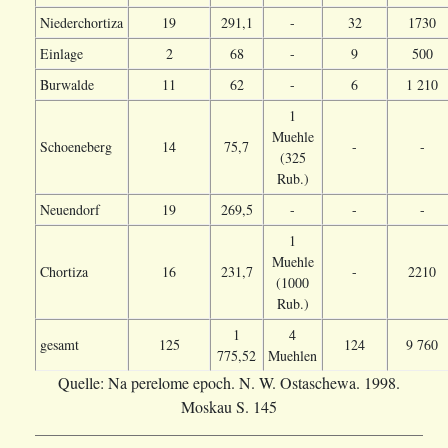
Niederchortiza
19
291,1
-
32
1730
Einlage
2
68
-
9
500
Burwalde
11
62
-
6
1 210
1
Muehle
Schoeneberg
14
75,7
-
-
(325
Rub.)
Neuendorf
19
269,5
-
-
-
1
Muehle
Chortiza
16
231,7
-
2210
(1000
Rub.)
1
4
gesamt
125
124
9 760
775,52
Muehlen
Quelle: Na perelome epoch. N. W. Ostaschewa. 1998.
Moskau S. 145