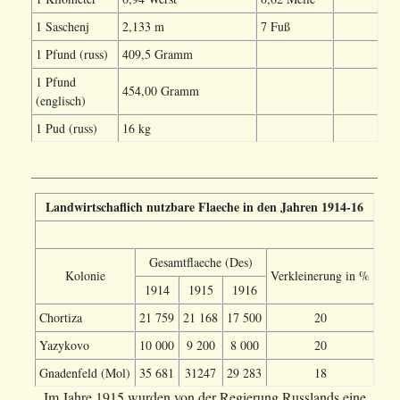
1 Saschenj
2,133 m
7 Fuß
1 Pfund (russ)
409,5 Gramm
1 Pfund
454,00 Gramm
(englisch)
1 Pud (russ)
16 kg
Landwirtschaflich nutzbare Flaeche in den Jahren 1914-16
Gesamtflaeche (Des)
Kolonie
Verkleinerung in %
1914
1915
1916
Chortiza
21 759
21 168
17 500
20
Yazykovo
10 000
9 200
8 000
20
Gnadenfeld (Mol)
35 681
31247
29 283
18
Im Jahre 1915 wurden von der Regierung Russlands eine