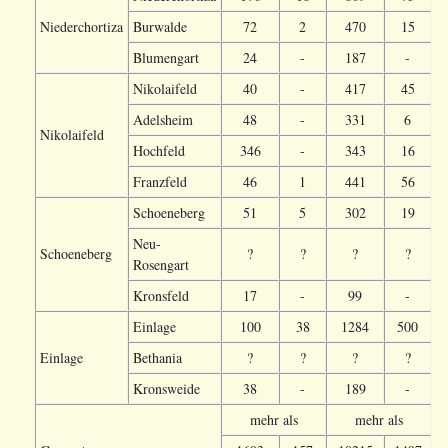
Niederchortiza
Burwalde
72
2
470
15
Blumengart
24
-
187
-
Nikolaifeld
40
-
417
45
Adelsheim
48
-
331
6
Nikolaifeld
Hochfeld
346
-
343
16
Franzfeld
46
1
441
56
Schoeneberg
51
5
302
19
Neu-
Schoeneberg
?
?
?
?
Rosengart
Kronsfeld
17
-
99
-
Einlage
100
38
1284
500
Einlage
Bethania
?
?
?
?
Kronsweide
38
-
189
-
mehr als
mehr als