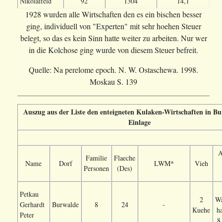
Nikolaifeld
92
1304
14,1
1928 wurden alle Wirtschaften den es ein bischen besser
ging, individuell von "Experten" mit sehr hoehen Steuer
belegt, so das es kein Sinn hatte weiter zu arbeiten. Nur wer
in die Kolchose ging wurde von diesem Steuer befreit.
Quelle: Na perelome epoch. N. W. Ostaschewa. 1998.
Moskau S. 139
Auszug aus der Liste den enteigneten Kulaken-Wirtschaften in B
Einlage
A
Familie
Flaeche
Name
Dorf
LWM*
Vieh
Personen
(Des)
Petkau
2
Wa
Gerhardt
Burwalde
8
24
-
Kuehe
h
Peter
8