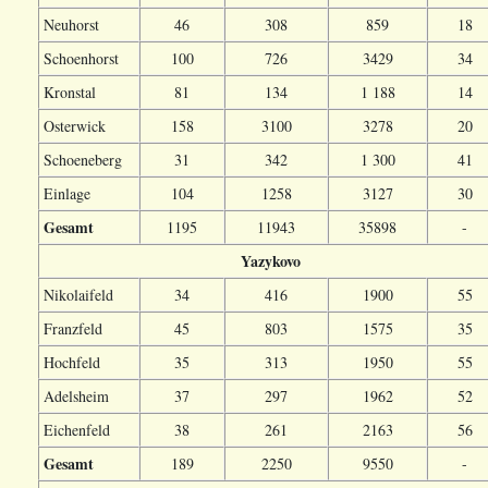
Neuhorst
46
308
859
18
Schoenhorst
100
726
3429
34
Kronstal
81
134
1 188
14
Osterwick
158
3100
3278
20
Schoeneberg
31
342
1 300
41
Einlage
104
1258
3127
30
Gesamt
1195
11943
35898
-
Yazykovo
Nikolaifeld
34
416
1900
55
Franzfeld
45
803
1575
35
Hochfeld
35
313
1950
55
Adelsheim
37
297
1962
52
Eichenfeld
38
261
2163
56
Gesamt
189
2250
9550
-