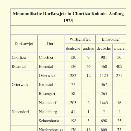
Mennonitische Dorfsowjets in Chortiza Kolonie. Anfang
1923
Wirtschaften
Einwohner
Dorfsowjet
Dorf
deutsche
andere
deutsche
andere
Chortiza
Chortiza
120
9
981
50
Rosental
Rosental
126
66
468
405
Osterwick
282
12
1123
271
Osterwick
Kronstal
77
-
367
-
Rosengart
58
-
265
-
Neuendorf
203
2
1443
16
Neuendorf
Neuenburg
41
1
?
?
Schoenhorst
198
3
698
25
Niederchortiza
176
18
809
73