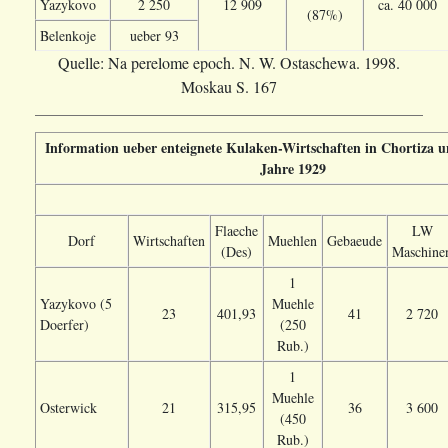
Yazykovo
2 250
12 909
ca. 40 000
(87%)
Belenkoje
ueber 93
Quelle: Na perelome epoch. N. W. Ostaschewa. 1998.
Moskau S. 167
Information ueber enteignete Kulaken-Wirtschaften in Chortiza 
Jahre 1929
Flaeche
LW
Dorf
Wirtschaften
Muehlen
Gebaeude
(Des)
Maschine
1
Yazykovo (5
Muehle
23
401,93
41
2 720
Doerfer)
(250
Rub.)
1
Muehle
Osterwick
21
315,95
36
3 600
(450
Rub.)