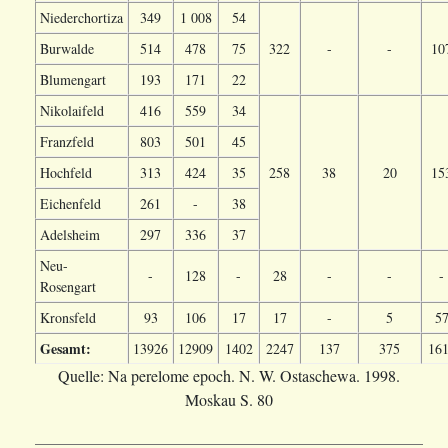
Niederchortiza
349
1 008
54
Burwalde
514
478
75
322
-
-
10
Blumengart
193
171
22
Nikolaifeld
416
559
34
Franzfeld
803
501
45
Hochfeld
313
424
35
258
38
20
15
Eichenfeld
261
-
38
Adelsheim
297
336
37
Neu-
-
128
-
28
-
-
-
Rosengart
Kronsfeld
93
106
17
17
-
5
5
Gesamt:
13926
12909
1402
2247
137
375
16
Quelle: Na perelome epoch. N. W. Ostaschewa. 1998.
Moskau S. 80