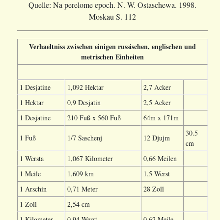
Quelle: Na perelome epoch. N. W. Ostaschewa. 1998.
Moskau S. 112
Verhaeltniss zwischen einigen russischen, englischen und
metrischen Einheiten
1 Desjatine
1,092 Hektar
2,7 Acker
1 Hektar
0,9 Desjatin
2,5 Acker
1 Desjatine
210 Fuß x 560 Fuß
64m x 171m
30.5
1 Fuß
1/7 Saschenj
12 Djujm
cm
1 Wersta
1,067 Kilometer
0,66 Meilen
1 Meile
1,609 km
1,5 Werst
1 Arschin
0,71 Meter
28 Zoll
1 Zoll
2,54 cm
1 Kilometer
0,94 Werst
0,62 Meile