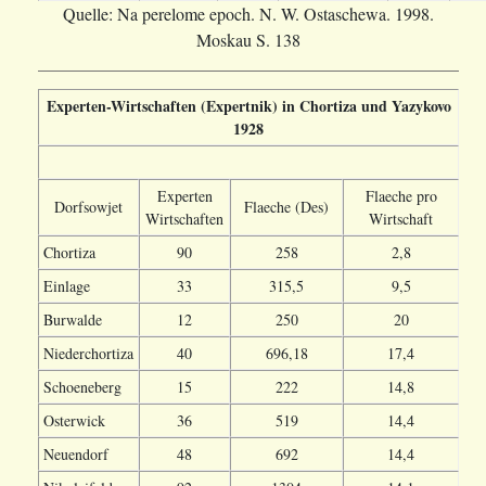
Quelle: Na perelome epoch. N. W. Ostaschewa. 1998.
Moskau S. 138
Experten-Wirtschaften (Expertnik) in Chortiza und Yazykovo
1928
Experten
Flaeche pro
Dorfsowjet
Flaeche (Des)
Wirtschaften
Wirtschaft
Chortiza
90
258
2,8
Einlage
33
315,5
9,5
Burwalde
12
250
20
Niederchortiza
40
696,18
17,4
Schoeneberg
15
222
14,8
Osterwick
36
519
14,4
Neuendorf
48
692
14,4