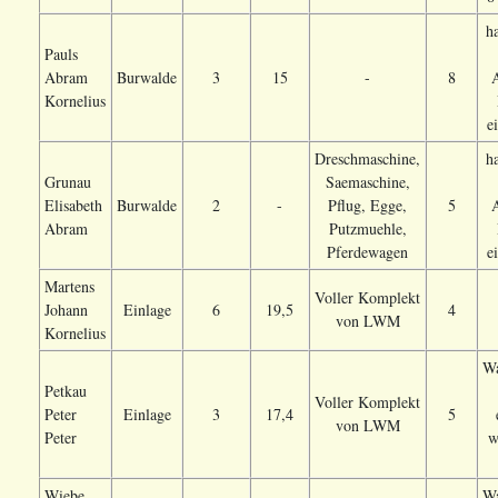
h
Pauls
Abram
Burwalde
3
15
-
8
A
Kornelius
e
Dreschmaschine,
h
Grunau
Saemaschine,
Elisabeth
Burwalde
2
-
Pflug, Egge,
5
A
Abram
Putzmuehle,
Pferdewagen
e
Martens
Voller Komplekt
Johann
Einlage
6
19,5
4
von LWM
Kornelius
Wa
Petkau
Voller Komplekt
Peter
Einlage
3
17,4
5
von LWM
Peter
w
Wiebe
Wa