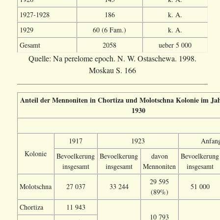
1927-1928
186
k. A.
1929
60 (6 Fam.)
k. A.
Gesamt
2058
ueber 5 000
Quelle: Na perelome epoch. N. W. Ostaschewa. 1998.
Moskau S. 166
Anteil der Mennoniten in Chortiza und Molotschna Kolonie im Ja
1930
1917
1923
Anfan
Kolonie
Bevoelkerung
Bevoelkerung
davon
Bevoelkerung
insgesamt
insgesamt
Mennoniten
insgesamt
29 595
Molotschna
27 037
33 244
51 000
(89%)
Chortiza
11 943
10 793