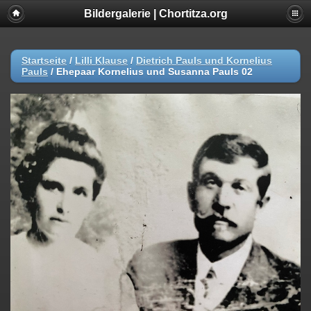
Bildergalerie | Chortitza.org
Startseite
/
Lilli Klause
/
Dietrich Pauls und Kornelius
Pauls
/
Ehepaar Kornelius und Susanna Pauls 02