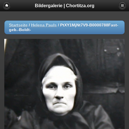
Bildergalerie | Chortitza.org
Startseite
/
Helena Pauls
/
PtXY1MjNt7V9-B0000788Fast-
geb.-Boldt-