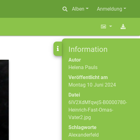
Alben
Anmeldung
Information
Autor
Helena Pauls
Veröffentlicht am
Montag 10 Juni 2024
Datei
6lV2XdMfqwjS-B0000780-
Heinrich-Fast-Omas-
Vater2.jpg
Schlagworte
Alexanderfeld