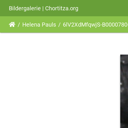
Bildergalerie | Chortitza.org
Helena Pauls
6lV2XdMfqwjS-B0000780-Heinrich-Fast-Omas