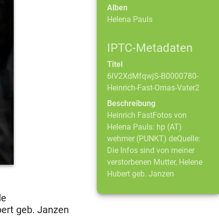
Alben
Helena Pauls
IPTC-Metadaten
Titel
6lV2XdMfqwjS-B0000780-
Heinrich-Fast-Omas-Vater2
Beschreibung
Heinrich FastFotos von
Helena Pauls: hp (AT)
wehmer (PUNKT) deQuelle:
Die Infos sind von meiner
verstorbenen Mutter, Helene
Hubert geb. Janzen
de
bert geb. Janzen